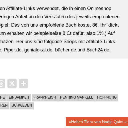
en Affiliate-Links verwendet, die in einen Onlineshop
eringen Anteil an den Verkäufen des jeweils empfohlenen
ispiel: Das von uns empfohlene Buch kostet 8€. Ihr klickt
n erhalten wir beispielseise 8 Ct dafür, also 1%.) Auf
ützen. Bei uns sind folgende Shops mit Affiliate-Links
, Piper.de, genialokal.de, bücher.de und Buch24.de.
it
ocket
Threads
X
Teilen
UHE
EINSAMKEIT
FRANKREICH
HENNING MANKELL
HOFFNUNG
ÄREN
SCHWEDEN
Nächster
»Hohes Tier« von Nadja Quint