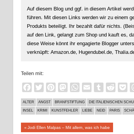
Auf diesem Blog und ggf. in diesem Artikel werd
führen. Mit diesen Links werden wir zu einem g
Produkts beteiligt. Ihr bezahlt dafür nichts. (Be
auf den Link, gelangt zum Shop und kauft es, dan
diese Weise könnt ihr engagierte Blogger unterst
verknüpft: Amazon.de, Hugendubel.de, Thalia.de
Teilen mit:
Facebook
Twitter
Pinterest
Mastodon
WhatsApp
Email
Tumblr
Redd
P
ALTER
ANGST
BRANFSTIFTUNG
DIE ITALIENISCHEN SCH
INSEL
KRIMI
KUNSTFEHLER
LIEBE
NEID
PARIS
SCH
Beitragsnavigation
Vorheriger
Jodi Ellen Malpas – Mit allem, was ich habe