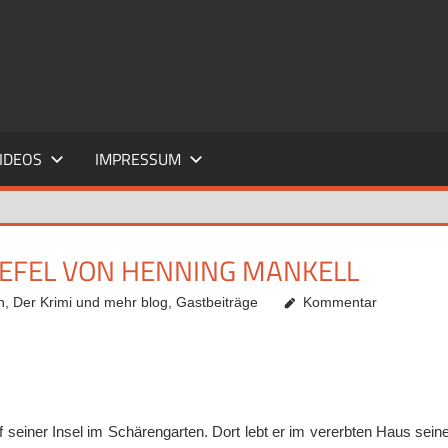
IDEOS
IMPRESSUM
EFEL VON HENNING MANKELL
n
,
Der Krimi und mehr blog
,
Gastbeiträge
Kommentar
f seiner Insel im Schärengarten. Dort lebt er im vererbten Haus sein