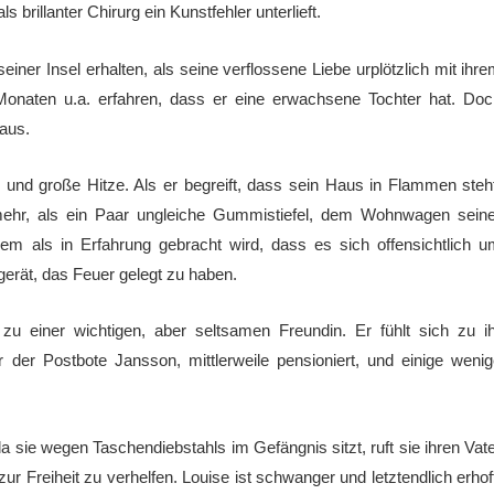
 brillanter Chirurg ein Kunstfehler unterlieft.
iner Insel erhalten, als seine verflossene Liebe urplötzlich mit ihr
Monaten u.a. erfahren, dass er eine erwachsene Tochter hat. Do
Haus.
 und große Hitze. Als er begreift, dass sein Haus in Flammen steh
 mehr, als ein Paar ungleiche Gummistiefel, dem Wohnwagen sein
llem als in Erfahrung gebracht wird, dass es sich offensichtlich 
gerät, das Feuer gelegt zu haben.
k zu einer wichtigen, aber seltsamen Freundin. Er fühlt sich zu i
 der Postbote Jansson, mittlerweile pensioniert, und einige weni
 da sie wegen Taschendiebstahls im Gefängnis sitzt, ruft sie ihren Vat
r Freiheit zu verhelfen. Louise ist schwanger und letztendlich erhof