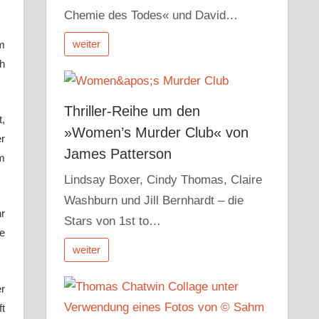
Chemie des Todes« und David…
weiter
em
ch
Thriller-Reihe um den
t,
»Women’s Murder Club« von
er
James Patterson
um
Lindsay Boxer, Cindy Thomas, Claire
Washburn und Jill Bernhardt – die
hr
Stars von 1st to…
ge
weiter
er
ft