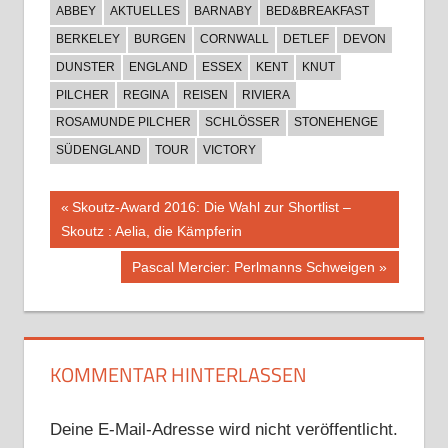
ABBEY
AKTUELLES
BARNABY
BED&BREAKFAST
BERKELEY
BURGEN
CORNWALL
DETLEF
DEVON
DUNSTER
ENGLAND
ESSEX
KENT
KNUT
PILCHER
REGINA
REISEN
RIVIERA
ROSAMUNDE PILCHER
SCHLÖSSER
STONEHENGE
SÜDENGLAND
TOUR
VICTORY
Beitragsnavigation
Vorheriger
Skoutz-Award 2016: Die Wahl zur Shortlist –
Beitrag:
Skoutz : Aelia, die Kämpferin
Nächster
Pascal Mercier: Perlmanns Schweigen
Beitrag:
KOMMENTAR HINTERLASSEN
Deine E-Mail-Adresse wird nicht veröffentlicht.