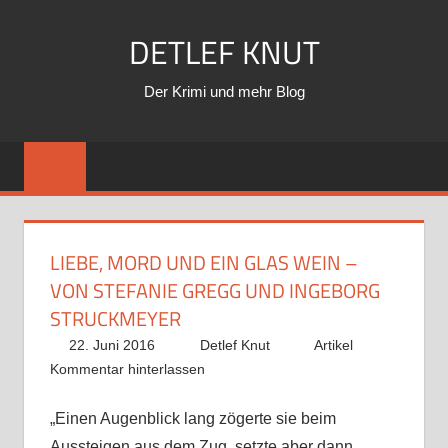
Zum
DETLEF KNUT
Inhalt
springen
Der Krimi und mehr Blog
LIEBE, MORD UND EIN GLAS WEIN –
VON STEFANIE GREGG UND INGEBORG
STRUCKMEYER
22. Juni 2016
Detlef Knut
Artikel
Kommentar hinterlassen
„Einen Augenblick lang zögerte sie beim
Aussteigen aus dem Zug, setzte aber dann