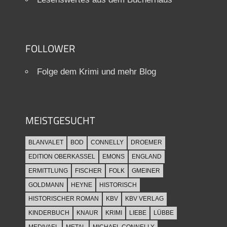
FOLLOWER
Folge dem Krimi und mehr Blog
MEISTGESUCHT
BLANVALET
BOD
CONNELLY
DROEMER
EDITION OBERKASSEL
EMONS
ENGLAND
ERMITTLUNG
FISCHER
FOLK
GMEINER
GOLDMANN
HEYNE
HISTORISCH
HISTORISCHER ROMAN
KBV
KBV VERLAG
KINDERBUCH
KNAUR
KRIMI
LIEBE
LÜBBE
MEDIVAEL
METAL
MICHAEL CONNELLY