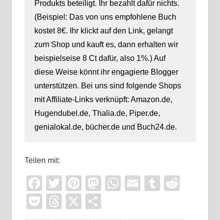
Produkts beteiligt. Ihr bezahlt dafür nichts.
(Beispiel: Das von uns empfohlene Buch
kostet 8€. Ihr klickt auf den Link, gelangt
zum Shop und kauft es, dann erhalten wir
beispielseise 8 Ct dafür, also 1%.) Auf
diese Weise könnt ihr engagierte Blogger
unterstützen. Bei uns sind folgende Shops
mit Affiliate-Links verknüpft: Amazon.de,
Hugendubel.de, Thalia.de, Piper.de,
genialokal.de, bücher.de und Buch24.de.
Teilen mit:
Facebook
Twitter
Pinterest
Mastodon
WhatsApp
Email
Tumblr
Reddi
Pocket
Threads
X
Teilen