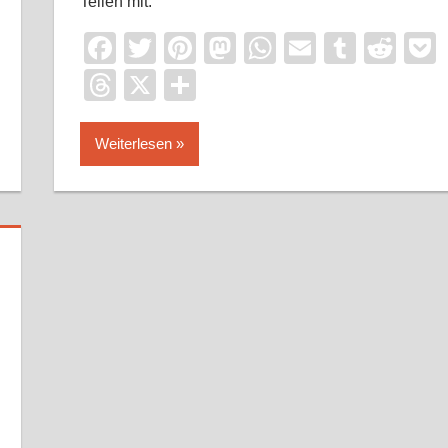
Teilen mit:
Facebook
Twitter
Pinterest
Mastodon
WhatsApp
Email
Tumbl
Red
Threads
X
Teilen
Weiterlesen