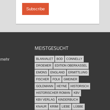
MEISTGESUCHT
 mehr
BLANVALET
BOD
CONNELLY
DROEMER
EDITION OBERKASSEL
EMONS
ENGLAND
ERMITTLUNG
FISCHER
FOLK
GMEINER
GOLDMANN
HEYNE
HISTORISCH
HISTORISCHER ROMAN
KBV
KBV VERLAG
KINDERBUCH
KNAUR
KRIMI
LIEBE
LÜBBE