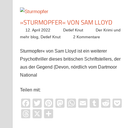
»STURMOPFER« VON SAM LLOYD
12. April 2022
Detlef Knut
Der Krimi und
mehr blog
,
Detlef Knut
2 Kommentare
Sturmopfer« von Sam Lloyd ist ein weiterer
Psychothriller dieses britischen Schriftstellers, der
aus der Gegend (Devon, nördlich vom Dartmoor
National
Teilen mit:
Facebook
Twitter
Pinterest
Mastodon
WhatsApp
Email
Tumblr
Redd
P
Threads
X
Teilen