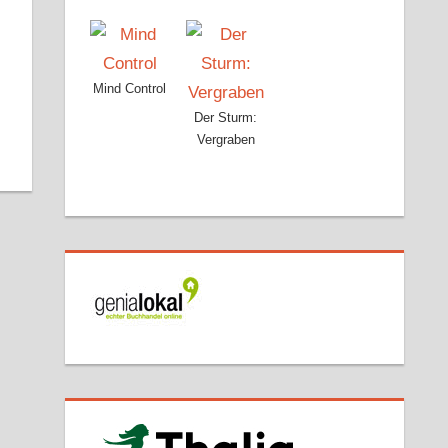
r
dit
Pocket
Mind Control
Der Sturm:
Vergraben