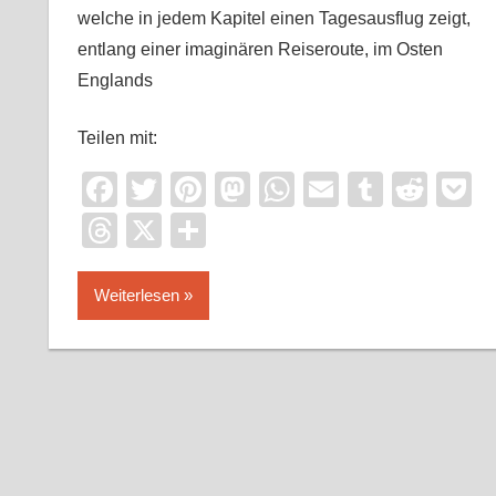
welche in jedem Kapitel einen Tagesausflug zeigt,
entlang einer imaginären Reiseroute, im Osten
Englands
Teilen mit:
Facebook
Twitter
Pinterest
Mastodon
WhatsApp
Email
Tumblr
Redd
P
Threads
X
Teilen
Weiterlesen