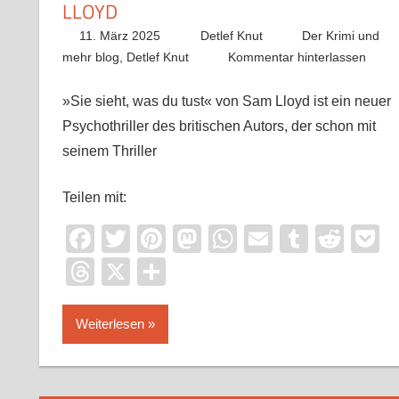
LLOYD
11. März 2025
Detlef Knut
Der Krimi und
mehr blog
,
Detlef Knut
Kommentar hinterlassen
»Sie sieht, was du tust« von Sam Lloyd ist ein neuer
Psychothriller des britischen Autors, der schon mit
seinem Thriller
Teilen mit:
Facebook
Twitter
Pinterest
Mastodon
WhatsApp
Email
Tumblr
Redd
P
Threads
X
Teilen
Weiterlesen