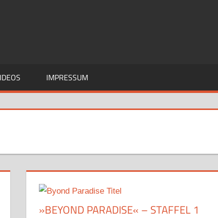
IDEOS
IMPRESSUM
»BEYOND PARADISE« – STAFFEL 1