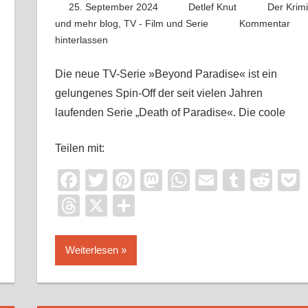
25. September 2024
Detlef Knut
Der Krimi
und mehr blog
,
TV - Film und Serie
Kommentar
hinterlassen
Die neue TV-Serie »Beyond Paradise« ist ein
gelungenes Spin-Off der seit vielen Jahren
laufenden Serie „Death of Paradise«. Die coole
Teilen mit:
Facebook
Twitter
Pinterest
Mastodon
WhatsApp
Email
Tumbl
Red
it
ocket
Threads
X
Teilen
Weiterlesen