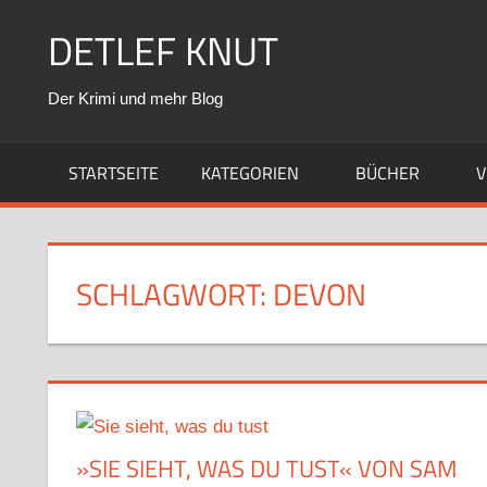
Zum
DETLEF KNUT
Inhalt
springen
Der Krimi und mehr Blog
STARTSEITE
KATEGORIEN
BÜCHER
V
SCHLAGWORT:
DEVON
»SIE SIEHT, WAS DU TUST« VON SAM