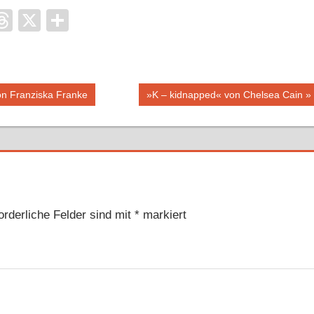
it
ocket
Threads
X
Teilen
Nächster
n Franziska Franke
»K – kidnapped« von Chelsea Cain
Beitrag:
orderliche Felder sind mit
*
markiert