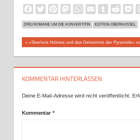
Facebook
Twitter
Pinterest
Mastodon
WhatsApp
Email
Tumblr
Redd
P
DREI ROMANE UM DIE KONVERTITIN
EDITION OBERKASSEL
Beitragsnavigation
Vorheriger
»Sherlock Holmes und das Geheimnis der Pyramide« vo
Beitrag:
KOMMENTAR HINTERLASSEN
Deine E-Mail-Adresse wird nicht veröffentlicht.
Erf
Kommentar
*