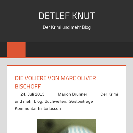
Zum
DETLEF KNUT
Inhalt
springen
Der Krimi und mehr Blog
DIE VOLIERE VON MARC OLIVER
BISCHOFF
24. Juli 2013
Marion Brunner
Der Krimi
und mehr blog
,
Buchwelten
,
Gastbeiträge
Kommentar hinterlassen