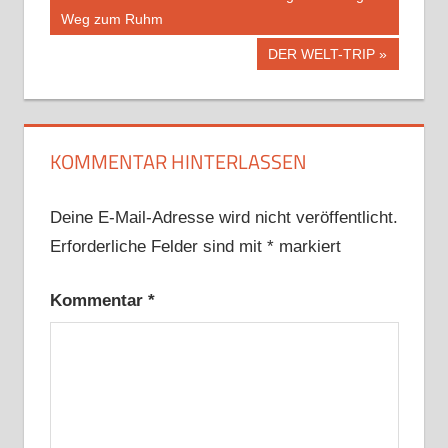
Beitrag:
Weg zum Ruhm
Nächster
DER WELT-TRIP
Beitrag:
KOMMENTAR HINTERLASSEN
Deine E-Mail-Adresse wird nicht veröffentlicht.
Erforderliche Felder sind mit
*
markiert
Kommentar
*