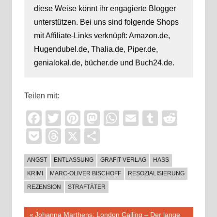
diese Weise könnt ihr engagierte Blogger
unterstützen. Bei uns sind folgende Shops
mit Affiliate-Links verknüpft: Amazon.de,
Hugendubel.de, Thalia.de, Piper.de,
genialokal.de, bücher.de und Buch24.de.
Teilen mit:
Facebook
Twitter
Pinterest
Mastodon
WhatsApp
Email
Tumblr
Reddi
Pocket
Threads
X
Teilen
ANGST
ENTLASSUNG
GRAFIT VERLAG
HASS
KRIMI
MARC-OLIVER BISCHOFF
RESOZIALISIERUNG
REZENSION
STRAFTÄTER
Beitragsnavigation
Vorheriger
Johanna Marthens: London Calling – Der lange