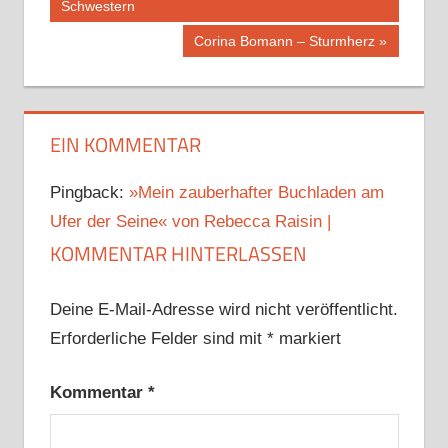
Beitrag:
Schwestern
Nächster
Corina Bomann – Sturmherz
Beitrag:
EIN KOMMENTAR
Pingback:
»Mein zauberhafter Buchladen am
Ufer der Seine« von Rebecca Raisin |
KOMMENTAR HINTERLASSEN
Deine E-Mail-Adresse wird nicht veröffentlicht.
Erforderliche Felder sind mit
*
markiert
Kommentar
*