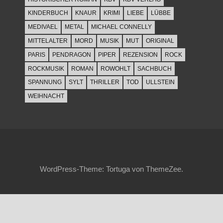
KINDERBUCH
KNAUR
KRIMI
LIEBE
LÜBBE
MEDIVAEL
METAL
MICHAEL CONNELLY
MITTELALTER
MORD
MUSIK
MUT
ORIGINAL
PARIS
PENDRAGON
PIPER
REZENSION
ROCK
ROCKMUSIK
ROMAN
ROWOHLT
SACHBUCH
SPANNUNG
SYLT
THRILLER
TOD
ULLSTEIN
WEIHNACHT
WordPress-Theme: Tortuga von ThemeZee.