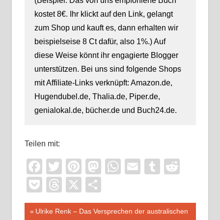
(Beispiel: Das von uns empfohlene Buch
kostet 8€. Ihr klickt auf den Link, gelangt
zum Shop und kauft es, dann erhalten wir
beispielseise 8 Ct dafür, also 1%.) Auf
diese Weise könnt ihr engagierte Blogger
unterstützen. Bei uns sind folgende Shops
mit Affiliate-Links verknüpft: Amazon.de,
Hugendubel.de, Thalia.de, Piper.de,
genialokal.de, bücher.de und Buch24.de.
Teilen mit:
Facebook
Twitter
Pinterest
Mastodon
WhatsApp
Email
Tumblr
Reddi
Pocket
Threads
X
Teilen
Beitragsnavigation
Vorheriger
Ulrike Renk – Das Versprechen der australischen