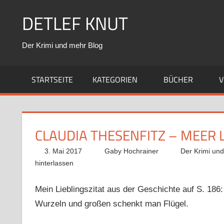
Zum
DETLEF KNUT
Inhalt
springen
Der Krimi und mehr Blog
STARTSEITE
KATEGORIEN
BÜCHER
V
CLAUDIA THESENFITZ – MEER L
3. Mai 2017
Gaby Hochrainer
Der Krimi un
hinterlassen
Mein Lieblingszitat aus der Geschichte auf S. 186:
Wurzeln und großen schenkt man Flügel.