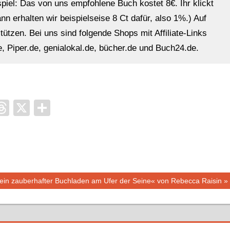
ispiel: Das von uns empfohlene Buch kostet 8€. Ihr klickt
n erhalten wir beispielseise 8 Ct dafür, also 1%.) Auf
ützen. Bei uns sind folgende Shops mit Affiliate-Links
, Piper.de, genialokal.de, bücher.de und Buch24.de.
it
ocket
Threads
X
Teilen
hster
in zauberhafter Buchladen am Ufer der Seine« von Rebecca Raisin
trag: