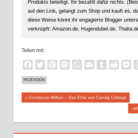
Produkts beteiligt. Ihr bezahlt dafür nichts. (Be
auf den Link, gelangt zum Shop und kauft es, dan
diese Weise könnt ihr engagierte Blogger unterst
verknüpft: Amazon.de, Hugendubel.de, Thalia.de
Teilen mit:
Facebook
Twitter
Pinterest
Mastodon
WhatsApp
Email
Tumblr
Redd
P
REZENSION
Beitragsnavigation
Vorheriger
Constanze Wilken – Das Erbe von Carreg Cottage
Beitrag:
Näc
»Me
Bei