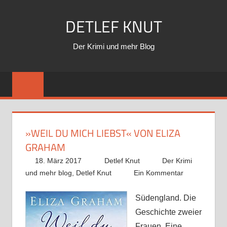
Zum
DETLEF KNUT
Inhalt
springen
Der Krimi und mehr Blog
»WEIL DU MICH LIEBST« VON ELIZA
GRAHAM
18. März 2017
Detlef Knut
Der Krimi
und mehr blog
,
Detlef Knut
Ein Kommentar
Südengland. Die
Geschichte zweier
Frauen. Eine