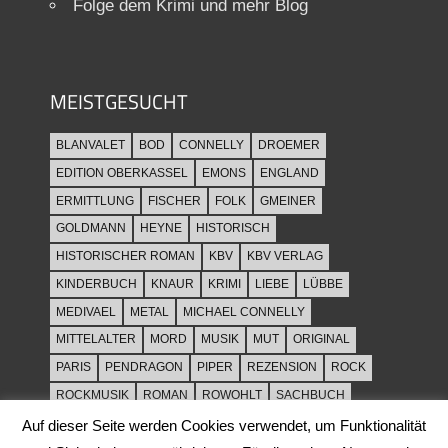
Folge dem Krimi und mehr Blog
MEISTGESUCHT
BLANVALET
BOD
CONNELLY
DROEMER
EDITION OBERKASSEL
EMONS
ENGLAND
ERMITTLUNG
FISCHER
FOLK
GMEINER
GOLDMANN
HEYNE
HISTORISCH
HISTORISCHER ROMAN
KBV
KBV VERLAG
KINDERBUCH
KNAUR
KRIMI
LIEBE
LÜBBE
MEDIVAEL
METAL
MICHAEL CONNELLY
MITTELALTER
MORD
MUSIK
MUT
ORIGINAL
PARIS
PENDRAGON
PIPER
REZENSION
ROCK
ROCKMUSIK
ROMAN
ROWOHLT
SACHBUCH
SPANNUNG
SYLT
THRILLER
TOD
ULLSTEIN
Auf dieser Seite werden Cookies verwendet, um Funktionalität