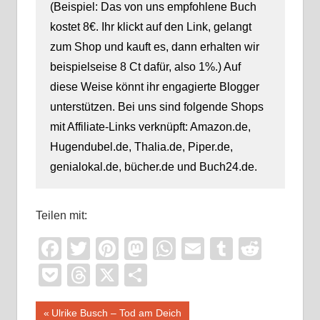
(Beispiel: Das von uns empfohlene Buch
kostet 8€. Ihr klickt auf den Link, gelangt
zum Shop und kauft es, dann erhalten wir
beispielseise 8 Ct dafür, also 1%.) Auf
diese Weise könnt ihr engagierte Blogger
unterstützen. Bei uns sind folgende Shops
mit Affiliate-Links verknüpft: Amazon.de,
Hugendubel.de, Thalia.de, Piper.de,
genialokal.de, bücher.de und Buch24.de.
Teilen mit:
Facebook
Twitter
Pinterest
Mastodon
WhatsApp
Email
Tumblr
Reddi
Pocket
Threads
X
Teilen
Beitragsnavigation
Vorheriger
Ulrike Busch – Tod am Deich