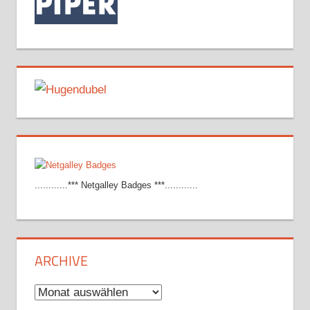
............*** Netgalley Badges ***............
ARCHIVE
Archive