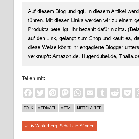
Auf diesem Blog und ggf. in diesem Artikel werd
führen. Mit diesen Links werden wir zu einem g
Produkts beteiligt. Ihr bezahlt dafür nichts. (Be
auf den Link, gelangt zum Shop und kauft es, dan
diese Weise könnt ihr engagierte Blogger unterst
verknüpft: Amazon.de, Hugendubel.de, Thalia.de
Teilen mit:
Facebook
Twitter
Pinterest
Mastodon
WhatsApp
Email
Tumblr
Redd
P
FOLK
MEDIVAEL
METAL
MITTELALTER
Beitragsnavigation
Vorheriger
Liv Winterberg: Sehet die Sünder
Beitrag: