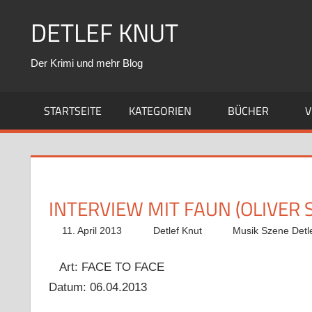
Zum
DETLEF KNUT
Inhalt
springen
Der Krimi und mehr Blog
STARTSEITE
KATEGORIEN
BÜCHER
V
INTERVIEW MIT FAUN (OLIVER S
11. April 2013
Detlef Knut
Musik Szene Detl
Art: FACE TO FACE
Datum: 06.04.2013