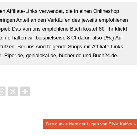
en Affiliate-Links verwendet, die in einen Onlineshop
eringen Anteil an den Verkäufen des jeweils empfohlenen
ispiel: Das von uns empfohlene Buch kostet 8€. Ihr klickt
n erhalten wir beispielseise 8 Ct dafür, also 1%.) Auf
ützen. Bei uns sind folgende Shops mit Affiliate-Links
, Piper.de, genialokal.de, bücher.de und Buch24.de.
it
ocket
Threads
X
Teilen
Nächster
Das dunkle Netz der Lügen von Silvia Kaffke
Beitrag: