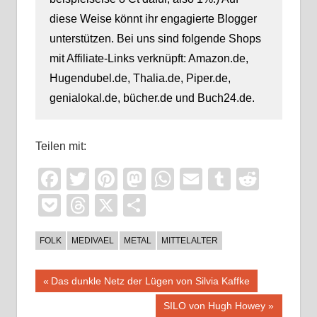
diese Weise könnt ihr engagierte Blogger
unterstützen. Bei uns sind folgende Shops
mit Affiliate-Links verknüpft: Amazon.de,
Hugendubel.de, Thalia.de, Piper.de,
genialokal.de, bücher.de und Buch24.de.
Teilen mit:
Facebook
Twitter
Pinterest
Mastodon
WhatsApp
Email
Tumblr
Reddi
Pocket
Threads
X
Teilen
FOLK
MEDIVAEL
METAL
MITTELALTER
Beitragsnavigation
Vorheriger
Das dunkle Netz der Lügen von Silvia Kaffke
Beitrag:
Nächster
SILO von Hugh Howey