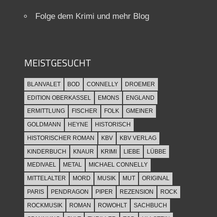
Folge dem Krimi und mehr Blog
MEISTGESUCHT
BLANVALET
BOD
CONNELLY
DROEMER
EDITION OBERKASSEL
EMONS
ENGLAND
ERMITTLUNG
FISCHER
FOLK
GMEINER
GOLDMANN
HEYNE
HISTORISCH
HISTORISCHER ROMAN
KBV
KBV VERLAG
KINDERBUCH
KNAUR
KRIMI
LIEBE
LÜBBE
MEDIVAEL
METAL
MICHAEL CONNELLY
MITTELALTER
MORD
MUSIK
MUT
ORIGINAL
PARIS
PENDRAGON
PIPER
REZENSION
ROCK
ROCKMUSIK
ROMAN
ROWOHLT
SACHBUCH