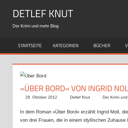
Zum
DETLEF KNUT
Inhalt
springen
Der Krimi und mehr Blog
STARTSEITE
KATEGORIEN
BÜCHER
V
»ÜBER BORD« VON INGRID NOL
28. Oktober 2012
Detlef Knut
Der Krimi und
In dem Roman »Über Bord« erzählt Ingrid Moll, di
von drei Frauen, die in einem idyllischen Zuhause 