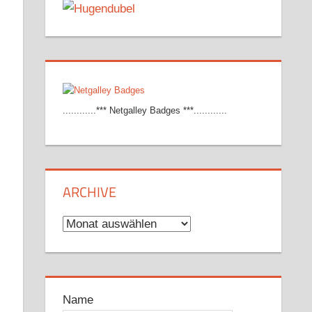
............*** Netgalley Badges ***............
ARCHIVE
Archive
Name