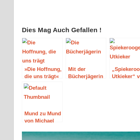
Dies Mag Auch Gefallen !
»Die Hoffnung,
Mit der
„Spiekeroo
die uns trägt«
Bücherjägerin
Utkieker“ 
von Kerstin
auf der Jagd
Ingrid Sch
Lange
Mund zu Mund
von Michael
Kimball