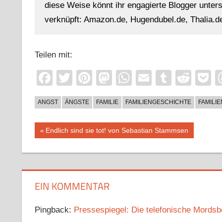
diese Weise könnt ihr engagierte Blogger unterst
verknüpft: Amazon.de, Hugendubel.de, Thalia.de
Teilen mit:
Facebook
Twitter
Pinterest
Mastodon
WhatsApp
Email
Tumblr
Redd
P
ANGST
ÄNGSTE
FAMILIE
FAMILIENGESCHICHTE
FAMILI
Beitragsnavigation
Vorheriger
Endlich sind sie tot! von Sebastian Stammsen
Beitrag:
EIN KOMMENTAR
Pingback:
Pressespiegel: Die telefonische Mords