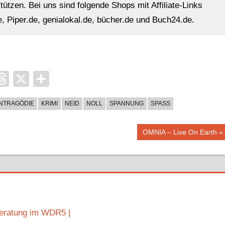
ützen. Bei uns sind folgende Shops mit Affiliate-Links
, Piper.de, genialokal.de, bücher.de und Buch24.de.
it
ocket
Threads
X
Teilen
ENTRAGÖDIE
KRIMI
NEID
NOLL
SPANNUNG
SPASS
Nächster
OMNIA – Live On Earth
Beitrag:
beratung im WDR5 |