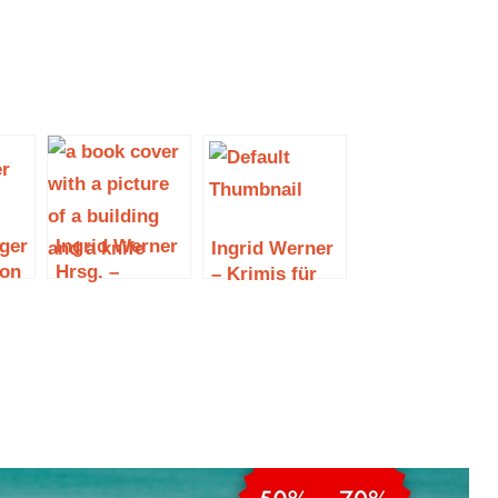
ger
Ingrid Werner
Ingrid Werner
von
Hrsg. –
– Krimis für
mitz
Mordsmäßig
jede
Münchnerisch
Lebenslage