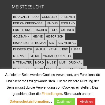
MEISTGESUCHT
BLANVALET
BOD
CONNELLY
DROEMER
EDITION OBERKASSEL
EMONS
ENGLAND
ERMITTLUNG
FISCHER
FOLK
GMEINER
GOLDMANN
HEYNE
HISTORISCH
HISTORISCHER ROMAN
KBV
KBV VERLAG
KINDERBUCH
KNAUR
KRIMI
LIEBE
LÜBBE
MEDIVAEL
METAL
MICHAEL CONNELLY
MITTELALTER
MORD
MUSIK
MUT
ORIGINAL
PARIS
PENDRAGON
PIPER
REZENSION
ROCK
Auf dieser Seite werden Cookies verwendet, um Funktionalität
ROCKMUSIK
ROMAN
ROWOHLT
SACHBUCH
und Sicherheit zu gewährleisten. Für die weitere Nutzung der
SPANNUNG
SYLT
THRILLER
TOD
ULLSTEIN
Seite musst du die Verwendung von Cookies einstellen. Das
WEIHNACHT
geschieht über die
Einstellungen
. Siehe auch unsere
Datenschutzinformation
. .
Zustimmen
Ablehnen