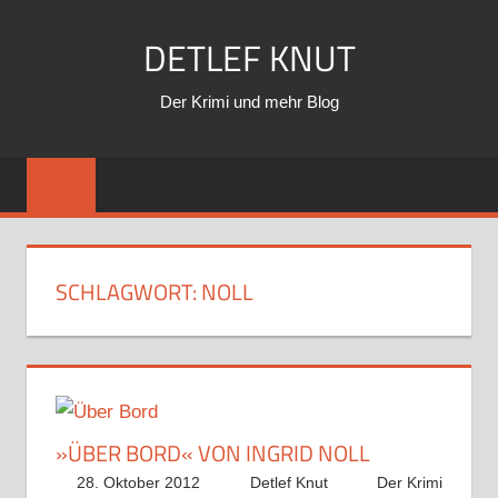
Zum
DETLEF KNUT
Inhalt
springen
Der Krimi und mehr Blog
SCHLAGWORT:
NOLL
»ÜBER BORD« VON INGRID NOLL
28. Oktober 2012
Detlef Knut
Der Krimi