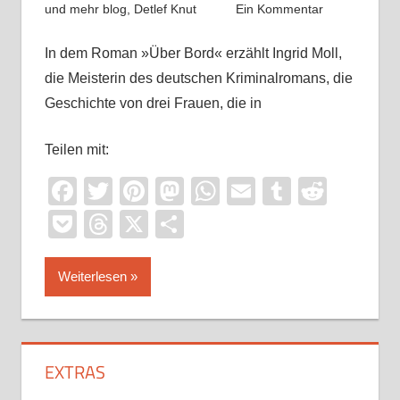
und mehr blog
,
Detlef Knut
Ein Kommentar
In dem Roman »Über Bord« erzählt Ingrid Moll,
die Meisterin des deutschen Kriminalromans, die
Geschichte von drei Frauen, die in
Teilen mit:
Facebook
Twitter
Pinterest
Mastodon
WhatsApp
Email
Tumblr
Reddi
Pocket
Threads
X
Teilen
Weiterlesen
EXTRAS