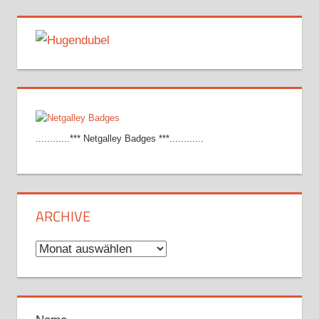
............*** Netgalley Badges ***............
ARCHIVE
Archive