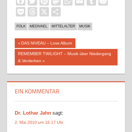
Facebook
Twitter
Pinterest
Mastodon
WhatsApp
Email
Tumblr
Reddi
Pocket
Threads
X
Teilen
FOLK
MEDIVAEL
MITTELALTER
MUSIK
Beitragsnavigation
Vorheriger
DAS NIVEAU – Lose Album
Beitrag:
Nächster
REMEMBER TWILIGHT – Musik über Niedergang
Beitrag:
& Verderben
EIN KOMMENTAR
Dr. Lothar Jahn
sagt:
2. Mai 2010 um 16:17 Uhr