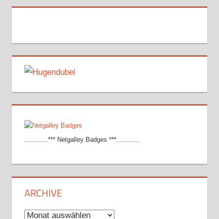
............*** Netgalley Badges ***............
ARCHIVE
Archive