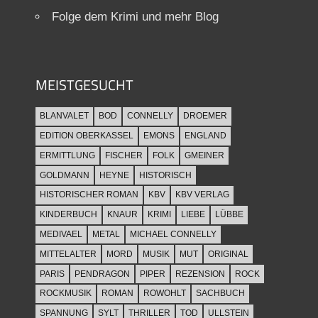
Folge dem Krimi und mehr Blog
MEISTGESUCHT
BLANVALET
BOD
CONNELLY
DROEMER
EDITION OBERKASSEL
EMONS
ENGLAND
ERMITTLUNG
FISCHER
FOLK
GMEINER
GOLDMANN
HEYNE
HISTORISCH
HISTORISCHER ROMAN
KBV
KBV VERLAG
KINDERBUCH
KNAUR
KRIMI
LIEBE
LÜBBE
MEDIVAEL
METAL
MICHAEL CONNELLY
MITTELALTER
MORD
MUSIK
MUT
ORIGINAL
PARIS
PENDRAGON
PIPER
REZENSION
ROCK
ROCKMUSIK
ROMAN
ROWOHLT
SACHBUCH
SPANNUNG
SYLT
THRILLER
TOD
ULLSTEIN