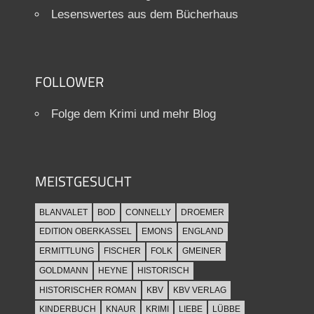
Lesenswertes aus dem Bücherhaus
FOLLOWER
Folge dem Krimi und mehr Blog
MEISTGESUCHT
BLANVALET
BOD
CONNELLY
DROEMER
EDITION OBERKASSEL
EMONS
ENGLAND
ERMITTLUNG
FISCHER
FOLK
GMEINER
GOLDMANN
HEYNE
HISTORISCH
HISTORISCHER ROMAN
KBV
KBV VERLAG
KINDERBUCH
KNAUR
KRIMI
LIEBE
LÜBBE