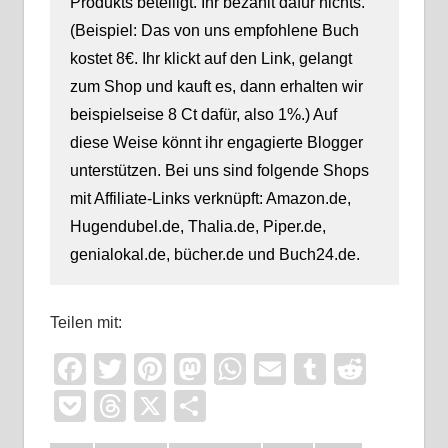
Produkts beteiligt. Ihr bezahlt dafür nichts.
(Beispiel: Das von uns empfohlene Buch
kostet 8€. Ihr klickt auf den Link, gelangt
zum Shop und kauft es, dann erhalten wir
beispielseise 8 Ct dafür, also 1%.) Auf
diese Weise könnt ihr engagierte Blogger
unterstützen. Bei uns sind folgende Shops
mit Affiliate-Links verknüpft: Amazon.de,
Hugendubel.de, Thalia.de, Piper.de,
genialokal.de, bücher.de und Buch24.de.
Teilen mit:
Facebook
Twitter
Pinterest
Mastodon
WhatsApp
Email
Tumblr
Reddi
Pocket
Threads
X
Teilen