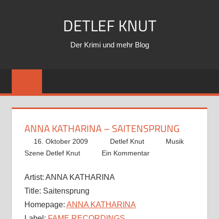
Zum
DETLEF KNUT
Inhalt
springen
Der Krimi und mehr Blog
ANNA KATHARINA – SAITENSPRUNG
16. Oktober 2009
Detlef Knut
Musik
Szene Detlef Knut
Ein Kommentar
Artist:
ANNA KATHARINA
Title:
Saitensprung
Homepage:
ANNA KATHARINA
Label:
FAME RECORDINGS