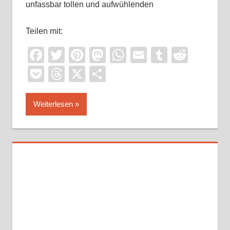
unfassbar tollen und aufwühlenden
Teilen mit:
Facebook
Twitter
Pinterest
Mastodon
WhatsApp
Email
Tumblr
Reddi
Pocket
Threads
X
Teilen
Weiterlesen