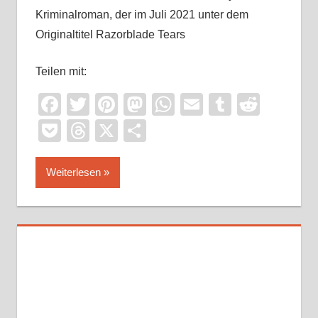
Kriminalroman, der im Juli 2021 unter dem
Originaltitel Razorblade Tears
Teilen mit:
Facebook
Twitter
Pinterest
Mastodon
WhatsApp
Email
Tumblr
Reddi
Pocket
Threads
X
Teilen
Weiterlesen