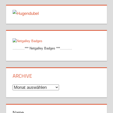
............*** Netgalley Badges ***............
ARCHIVE
Archive
Name