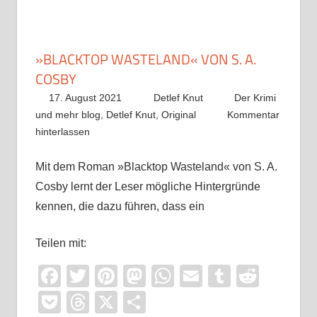
»BLACKTOP WASTELAND« VON S. A.
COSBY
17. August 2021
Detlef Knut
Der Krimi
und mehr blog
,
Detlef Knut
,
Original
Kommentar
hinterlassen
Mit dem Roman »Blacktop Wasteland« von S. A.
Cosby lernt der Leser mögliche Hintergründe
kennen, die dazu führen, dass ein
Teilen mit:
Facebook
Twitter
Pinterest
Mastodon
WhatsApp
Email
Tumblr
Reddi
Pocket
Threads
X
Teilen