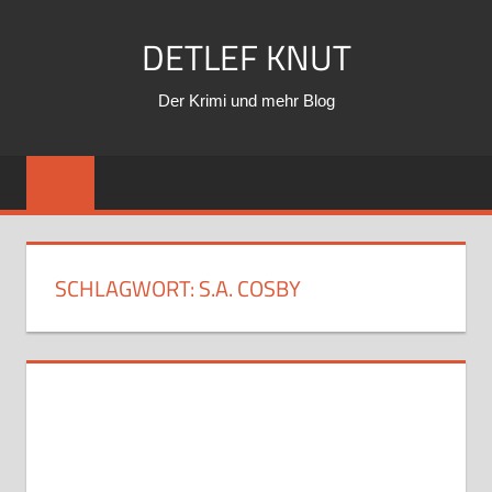
Zum
DETLEF KNUT
Inhalt
springen
Der Krimi und mehr Blog
SCHLAGWORT:
S.A. COSBY