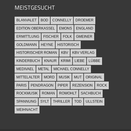
MEISTGESUCHT
BLANVALET
BOD
CONNELLY
DROEMER
EDITION OBERKASSEL
EMONS
ENGLAND
ERMITTLUNG
FISCHER
FOLK
GMEINER
GOLDMANN
HEYNE
HISTORISCH
HISTORISCHER ROMAN
KBV
KBV VERLAG
KINDERBUCH
KNAUR
KRIMI
LIEBE
LÜBBE
MEDIVAEL
METAL
MICHAEL CONNELLY
MITTELALTER
MORD
MUSIK
MUT
ORIGINAL
PARIS
PENDRAGON
PIPER
REZENSION
ROCK
ROCKMUSIK
ROMAN
ROWOHLT
SACHBUCH
SPANNUNG
SYLT
THRILLER
TOD
ULLSTEIN
WEIHNACHT