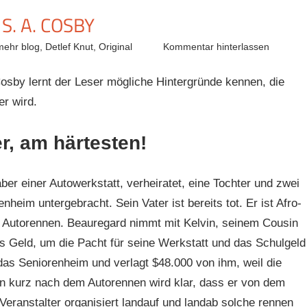
. A. COSBY
mehr blog
,
Detlef Knut
,
Original
Kommentar hinterlassen
sby lernt der Leser mögliche Hintergründe kennen, die
r wird.
er, am härtesten!
er einer Autowerkstatt, verheiratet, eine Tochter und zwei
heim untergebracht. Sein Vater ist bereits tot. Er ist Afro-
n Autorennen. Beauregard nimmt mit Kelvin, seinem Cousin
as Geld, um die Pacht für seine Werkstatt und das Schulgeld
s Seniorenheim und verlagt $48.000 von ihm, weil die
n kurz nach dem Autorennen wird klar, dass er von dem
eranstalter organisiert landauf und landab solche rennen