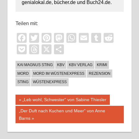
genialokal.de, bücher.de und Buch24.de.
Teilen mit:
Facebook
Twitter
Pinterest
Mastodon
WhatsApp
Email
Tumblr
Reddi
Pocket
Threads
X
Teilen
KAI MAGNUS STING
KBV
KBV VERLAG
KRIMI
MORD
MORD IM WÜSTENEXPRESS
REZENSION
STING
WÜSTENEXPRESS
Beitragsnavigation
Vorheriger
„Leb wohl, Schwester“ von Sabine Thiesler
Beitrag:
Nächster
„Der Duft nach Kuchen und Meer“ von Anne
Beitrag:
Barns