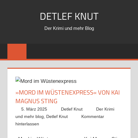
Zum
DETLEF KNUT
Inhalt
springen
Der Krimi und mehr Blog
»MORD IM WÜSTENEXPRESS« VON KAI
MAGNUS STING
5. März 2025
Detlef Knut
Der Krimi
und mehr blog
,
Detlef Knut
Kommentar
hinterlassen