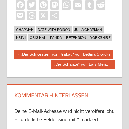
Facebook
Twitter
Pinterest
Mastodon
WhatsApp
Email
Tumblr
Reddi
Pocket
Threads
X
Teilen
CHAPMAN
DATE WITH POISON
JULIA CHAPMAN
KRIMI
ORIGINAL
PANDA
REZENSION
YORKSHIRE
Beitragsnavigation
Vorheriger
„Die Schwestern von Krakau“ von Bettina Storcks
Beitrag:
Nächster
„Die Schanze“ von Lars Menz
Beitrag:
KOMMENTAR HINTERLASSEN
Deine E-Mail-Adresse wird nicht veröffentlicht.
Erforderliche Felder sind mit
*
markiert