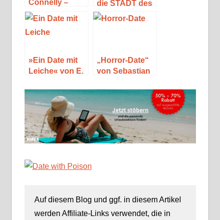
Connelly –
die STADT des
Seine Bücher
bleichen
und Figuren
Teufels
(Special)
»Ein Date mit
„Horror-Date“
Leiche« von E.
von Sebastian
V. Hunter
Fitzek
Auf diesem Blog und ggf. in diesem Artikel
werden Affiliate-Links verwendet, die in