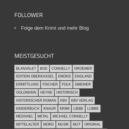
FOLLOWER
Folge dem Krimi und mehr Blog
MEISTGESUCHT
BLANVALET
BOD
CONNELLY
DROEMER
EDITION OBERKASSEL
EMONS
ENGLAND
ERMITTLUNG
FISCHER
FOLK
GMEINER
GOLDMANN
HEYNE
HISTORISCH
HISTORISCHER ROMAN
KBV
KBV VERLAG
KINDERBUCH
KNAUR
KRIMI
LIEBE
LÜBBE
MEDIVAEL
METAL
MICHAEL CONNELLY
MITTELALTER
MORD
MUSIK
MUT
ORIGINAL