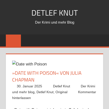
Zum
DETLEF KNUT
Inhalt
springen
Der Krimi und mehr Blog
»DATE WITH POISON« VON JULIA
CHAPMAN
30. Januar 2025
Detlef Knut
Der Krimi
und mehr blog
,
Detlef Knut
,
Original
Kommentar
hinterlassen