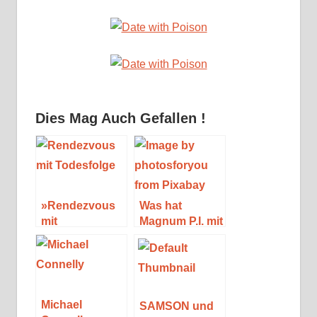
Dies Mag Auch Gefallen !
»Rendezvous
Was hat
mit
Magnum P.I. mit
Todesfolge«
Robert B.
von Julia
Parker zu tun?
Chapman
Michael
SAMSON und