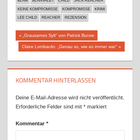
BLAM
BLANVALET
CHILD
JACK REACHER
KEINE KOMPROMISSE
KOMPROMISSE
KRIMI
LEE CHILD
REACHER
REZENSION
Beitragsnavigation
Vorheriger
„Grausames Sylt“ von Patrick Burow
Beitrag:
Nächster
Claire Lombardo: „Genau so, wie es immer war“
Beitrag:
KOMMENTAR HINTERLASSEN
Deine E-Mail-Adresse wird nicht veröffentlicht.
Erforderliche Felder sind mit
*
markiert
Kommentar
*