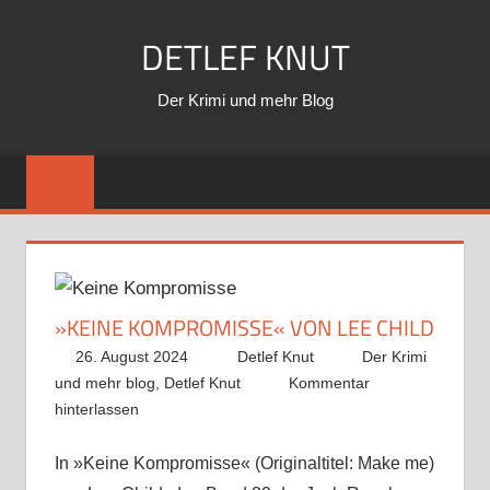
Zum
DETLEF KNUT
Inhalt
springen
Der Krimi und mehr Blog
»KEINE KOMPROMISSE« VON LEE CHILD
26. August 2024
Detlef Knut
Der Krimi
und mehr blog
,
Detlef Knut
Kommentar
hinterlassen
In »Keine Kompromisse« (Originaltitel: Make me)