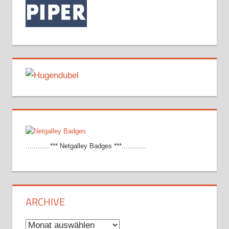
............*** Netgalley Badges ***............
ARCHIVE
Archive