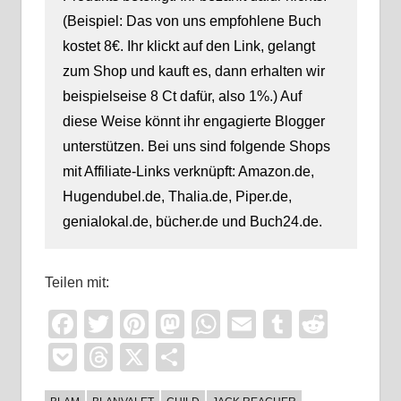
(Beispiel: Das von uns empfohlene Buch
kostet 8€. Ihr klickt auf den Link, gelangt
zum Shop und kauft es, dann erhalten wir
beispielseise 8 Ct dafür, also 1%.) Auf
diese Weise könnt ihr engagierte Blogger
unterstützen. Bei uns sind folgende Shops
mit Affiliate-Links verknüpft: Amazon.de,
Hugendubel.de, Thalia.de, Piper.de,
genialokal.de, bücher.de und Buch24.de.
Teilen mit:
Facebook
Twitter
Pinterest
Mastodon
WhatsApp
Email
Tumblr
Reddi
Pocket
Threads
X
Teilen