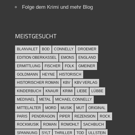
Folge dem Krimi und mehr Blog
MEISTGESUCHT
BLANVALET
BOD
CONNELLY
DROEMER
EDITION OBERKASSEL
EMONS
ENGLAND
ERMITTLUNG
FISCHER
FOLK
GMEINER
GOLDMANN
HEYNE
HISTORISCH
HISTORISCHER ROMAN
KBV
KBV VERLAG
KINDERBUCH
KNAUR
KRIMI
LIEBE
LÜBBE
MEDIVAEL
METAL
MICHAEL CONNELLY
MITTELALTER
MORD
MUSIK
MUT
ORIGINAL
PARIS
PENDRAGON
PIPER
REZENSION
ROCK
ROCKMUSIK
ROMAN
ROWOHLT
SACHBUCH
SPANNUNG
SYLT
THRILLER
TOD
ULLSTEIN