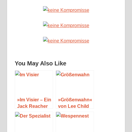
You May Also Like
»Im Visier – Ein
»Größenwahn«
Jack Reacher
von Lee Child
Roman« von
Lee Child