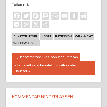
Teilen mit:
Facebook
Twitter
Pinterest
Mastodon
WhatsApp
Email
Tumblr
Reddi
Pocket
Threads
X
Teilen
ANNETTE MOSER
MOSER
REZENSION
WEIHNACHT
WEIHNACHTSZEIT
Beitragsnavigation
Vorheriger
„Der Ammersee-Clan“ von Inga Persson
Beitrag:
Nächster
»Karnstedt verschwindet« von Alexander
Beitrag:
Häusser
KOMMENTAR HINTERLASSEN