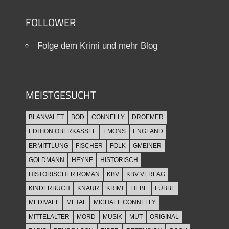
FOLLOWER
Folge dem Krimi und mehr Blog
MEISTGESUCHT
BLANVALET
BOD
CONNELLY
DROEMER
EDITION OBERKASSEL
EMONS
ENGLAND
ERMITTLUNG
FISCHER
FOLK
GMEINER
GOLDMANN
HEYNE
HISTORISCH
HISTORISCHER ROMAN
KBV
KBV VERLAG
KINDERBUCH
KNAUR
KRIMI
LIEBE
LÜBBE
MEDIVAEL
METAL
MICHAEL CONNELLY
MITTELALTER
MORD
MUSIK
MUT
ORIGINAL