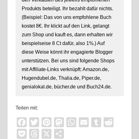
Produkts beteiligt. Ihr bezahlt dafür nichts.
(Beispiel: Das von uns empfohlene Buch
kostet 8€. Ihr klickt auf den Link, gelangt
zum Shop und kauft es, dann erhalten wir
beispielseise 8 Ct dafür, also 1%.) Auf
diese Weise könnt ihr engagierte Blogger
unterstützen. Bei uns sind folgende Shops
mit Affiliate-Links verknüpft: Amazon.de,
Hugendubel.de, Thalia.de, Piper.de,
genialokal.de, bücher.de und Buch24.de.
Teilen mit:
Facebook
Twitter
Pinterest
Mastodon
WhatsApp
Email
Tumblr
Reddi
Pocket
Threads
X
Teilen