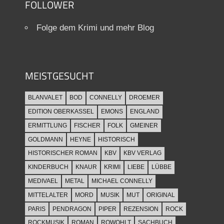
FOLLOWER
Folge dem Krimi und mehr Blog
MEISTGESUCHT
BLANVALET
BOD
CONNELLY
DROEMER
EDITION OBERKASSEL
EMONS
ENGLAND
ERMITTLUNG
FISCHER
FOLK
GMEINER
GOLDMANN
HEYNE
HISTORISCH
HISTORISCHER ROMAN
KBV
KBV VERLAG
KINDERBUCH
KNAUR
KRIMI
LIEBE
LÜBBE
MEDIVAEL
METAL
MICHAEL CONNELLY
MITTELALTER
MORD
MUSIK
MUT
ORIGINAL
PARIS
PENDRAGON
PIPER
REZENSION
ROCK
ROCKMUSIK
ROMAN
ROWOHLT
SACHBUCH