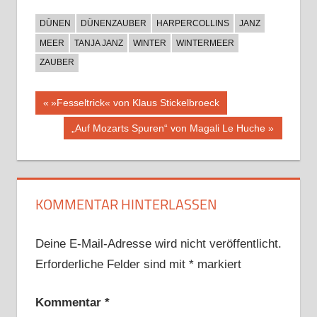
DÜNEN
DÜNENZAUBER
HARPERCOLLINS
JANZ
MEER
TANJA JANZ
WINTER
WINTERMEER
ZAUBER
Beitragsnavigation
Vorheriger
»Fesseltrick« von Klaus Stickelbroeck
Beitrag:
Nächster
„Auf Mozarts Spuren“ von Magali Le Huche
Beitrag:
KOMMENTAR HINTERLASSEN
Deine E-Mail-Adresse wird nicht veröffentlicht.
Erforderliche Felder sind mit
*
markiert
Kommentar
*