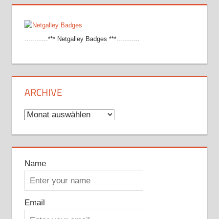
............*** Netgalley Badges ***............
ARCHIVE
Archive
Name
Email