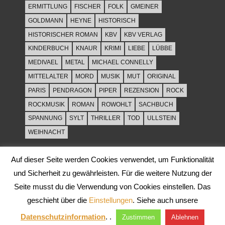
ERMITTLUNG
FISCHER
FOLK
GMEINER
GOLDMANN
HEYNE
HISTORISCH
HISTORISCHER ROMAN
KBV
KBV VERLAG
KINDERBUCH
KNAUR
KRIMI
LIEBE
LÜBBE
MEDIVAEL
METAL
MICHAEL CONNELLY
MITTELALTER
MORD
MUSIK
MUT
ORIGINAL
PARIS
PENDRAGON
PIPER
REZENSION
ROCK
ROCKMUSIK
ROMAN
ROWOHLT
SACHBUCH
SPANNUNG
SYLT
THRILLER
TOD
ULLSTEIN
WEIHNACHT
Auf dieser Seite werden Cookies verwendet, um Funktionalität
und Sicherheit zu gewährleisten. Für die weitere Nutzung der
Seite musst du die Verwendung von Cookies einstellen. Das
geschieht über die
Einstellungen
. Siehe auch unsere
WordPress-Theme: Tortuga von ThemeZee.
Datenschutzinformation
. .
Zustimmen
Ablehnen