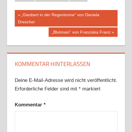
Beitragsnavigation
Vorheriger
„Giesbert in der Regentonne“ von Daniela
Beitrag:
Drescher
Nächster
„Blutmain“ von Franziska Franz
Beitrag:
KOMMENTAR HINTERLASSEN
Deine E-Mail-Adresse wird nicht veröffentlicht.
Erforderliche Felder sind mit
*
markiert
Kommentar
*