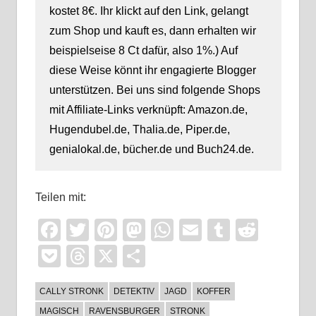
kostet 8€. Ihr klickt auf den Link, gelangt
zum Shop und kauft es, dann erhalten wir
beispielseise 8 Ct dafür, also 1%.) Auf
diese Weise könnt ihr engagierte Blogger
unterstützen. Bei uns sind folgende Shops
mit Affiliate-Links verknüpft: Amazon.de,
Hugendubel.de, Thalia.de, Piper.de,
genialokal.de, bücher.de und Buch24.de.
Teilen mit:
Facebook
Twitter
Pinterest
Mastodon
WhatsApp
Email
Tumblr
Reddi
Pocket
Threads
X
Teilen
CALLY STRONK
DETEKTIV
JAGD
KOFFER
MAGISCH
RAVENSBURGER
STRONK