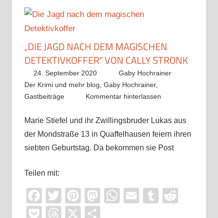
„DIE JAGD NACH DEM MAGISCHEN
DETEKTIVKOFFER“ VON CALLY STRONK
24. September 2020
Gaby Hochrainer
Der Krimi und mehr blog
,
Gaby Hochrainer
,
Gastbeiträge
Kommentar hinterlassen
Marie Stiefel und ihr Zwillingsbruder Lukas aus
der Mondstraße 13 in Quaffelhausen feiern ihren
siebten Geburtstag. Da bekommen sie Post
Teilen mit:
Facebook
Twitter
Pinterest
Mastodon
WhatsApp
Email
Tumblr
Reddi
Pocket
Threads
X
Teilen