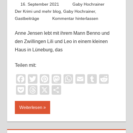
16. September 2021
Gaby Hochrainer
Der Krimi und mehr blog
,
Gaby Hochrainer
,
Gastbeiträge
Kommentar hinterlassen
Anne Jensen lebt mit ihrem Mann Benno und
den Zwillingen Lili und Leo in einem kleinen
Haus in Lüneburg, das
Teilen mit:
Facebook
Twitter
Pinterest
Mastodon
WhatsApp
Email
Tumblr
Reddi
Pocket
Threads
X
Teilen
Weiterlesen