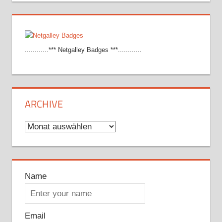
............*** Netgalley Badges ***............
ARCHIVE
Archive
Name
Email