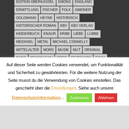
EDITION OBERKASSEL
EMONS
ENGLAND
ERMITTLUNG
FISCHER
FOLK
GMEINER
GOLDMANN
HEYNE
HISTORISCH
HISTORISCHER ROMAN
KBV
KBV VERLAG
KINDERBUCH
KNAUR
KRIMI
LIEBE
LÜBBE
MEDIVAEL
METAL
MICHAEL CONNELLY
MITTELALTER
MORD
MUSIK
MUT
ORIGINAL
PARIS
PENDRAGON
PIPER
REZENSION
ROCK
Auf dieser Seite werden Cookies verwendet, um Funktionalität
ROCKMUSIK
ROMAN
ROWOHLT
SACHBUCH
und Sicherheit zu gewährleisten. Für die weitere Nutzung der
SPANNUNG
SYLT
THRILLER
TOD
ULLSTEIN
Seite musst du die Verwendung von Cookies einstellen. Das
WEIHNACHT
geschieht über die
Einstellungen
. Siehe auch unsere
Datenschutzinformation
. .
Zustimmen
Ablehnen
WordPress-Theme: Tortuga von ThemeZee.