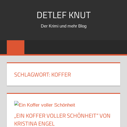
Zum
DETLEF KNUT
Inhalt
springen
Der Krimi und mehr Blog
SCHLAGWORT:
KOFFER
„EIN KOFFER VOLLER SCHÖNHEIT“ VON
KRISTINA ENGEL