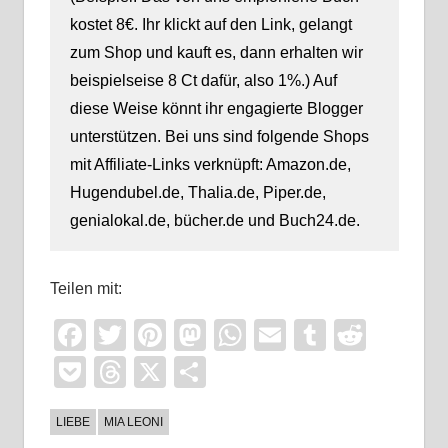
kostet 8€. Ihr klickt auf den Link, gelangt
zum Shop und kauft es, dann erhalten wir
beispielseise 8 Ct dafür, also 1%.) Auf
diese Weise könnt ihr engagierte Blogger
unterstützen. Bei uns sind folgende Shops
mit Affiliate-Links verknüpft: Amazon.de,
Hugendubel.de, Thalia.de, Piper.de,
genialokal.de, bücher.de und Buch24.de.
Teilen mit:
Facebook
Twitter
Pinterest
Mastodon
WhatsApp
Email
Tumblr
Reddi
Pocket
Threads
X
Teilen
LIEBE
MIA LEONI