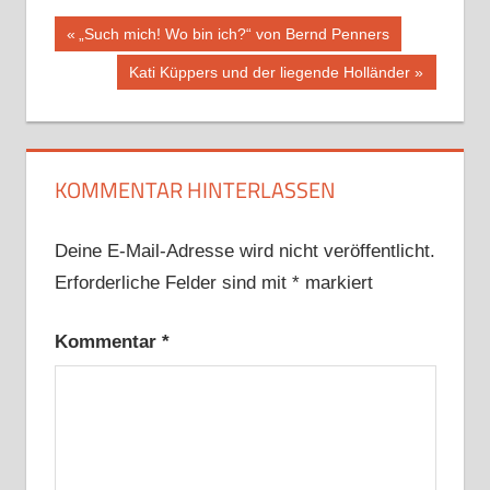
Beitragsnavigation
Vorheriger
„Such mich! Wo bin ich?“ von Bernd Penners
Beitrag:
Nächster
Kati Küppers und der liegende Holländer
Beitrag:
KOMMENTAR HINTERLASSEN
Deine E-Mail-Adresse wird nicht veröffentlicht.
Erforderliche Felder sind mit
*
markiert
Kommentar
*