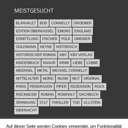
MEISTGESUCHT
BLANVALET
BOD
CONNELLY
DROEMER
EDITION OBERKASSEL
EMONS
ENGLAND
ERMITTLUNG
FISCHER
FOLK
GMEINER
GOLDMANN
HEYNE
HISTORISCH
HISTORISCHER ROMAN
KBV
KBV VERLAG
KINDERBUCH
KNAUR
KRIMI
LIEBE
LÜBBE
MEDIVAEL
METAL
MICHAEL CONNELLY
MITTELALTER
MORD
MUSIK
MUT
ORIGINAL
PARIS
PENDRAGON
PIPER
REZENSION
ROCK
ROCKMUSIK
ROMAN
ROWOHLT
SACHBUCH
SPANNUNG
SYLT
THRILLER
TOD
ULLSTEIN
WEIHNACHT
Auf dieser Seite werden Cookies verwendet, um Funktionalität