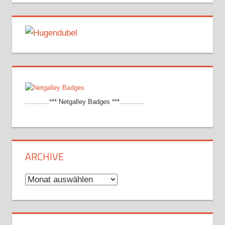
............*** Netgalley Badges ***............
ARCHIVE
Archive