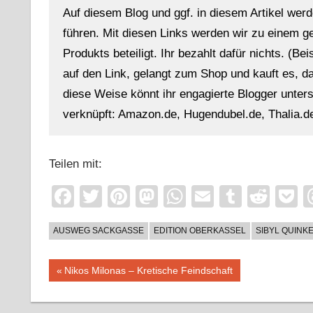
Auf diesem Blog und ggf. in diesem Artikel werd
führen. Mit diesen Links werden wir zu einem g
Produkts beteiligt. Ihr bezahlt dafür nichts. (Be
auf den Link, gelangt zum Shop und kauft es, dan
diese Weise könnt ihr engagierte Blogger unterst
verknüpft: Amazon.de, Hugendubel.de, Thalia.de
Teilen mit:
Facebook
Twitter
Pinterest
Mastodon
WhatsApp
Email
Tumblr
Redd
P
AUSWEG SACKGASSE
EDITION OBERKASSEL
SIBYL QUINK
Beitragsnavigation
Vorheriger
Nikos Milonas – Kretische Feindschaft
Beitrag: