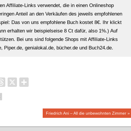
en Affiliate-Links verwendet, die in einen Onlineshop
eringen Anteil an den Verkäufen des jeweils empfohlenen
ispiel: Das von uns empfohlene Buch kostet 8€. Ihr klickt
n erhalten wir beispielseise 8 Ct dafür, also 1%.) Auf
ützen. Bei uns sind folgende Shops mit Affiliate-Links
, Piper.de, genialokal.de, bücher.de und Buch24.de.
it
ocket
Threads
X
Teilen
E
Nächster
Friedrich Ani – All die unbewohnten Zimmer
Beitrag: