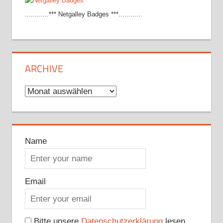
............*** Netgalley Badges ***............
ARCHIVE
Archive
Name
Email
Bitte unsere
Datenschutzerklärung
lesen