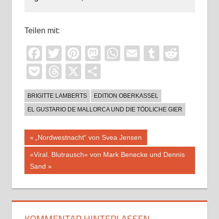
Teilen mit:
Facebook
Twitter
Pinterest
Mastodon
WhatsApp
Email
Tumblr
Reddi
Pocket
Threads
X
Teilen
BRIGITTE LAMBERTS
EDITION OBERKASSEL
EL GUSTARIO DE MALLORCA UND DIE TÖDLICHE GIER
Beitragsnavigation
Vorheriger
„Nordwestnacht“ von Svea Jensen
Beitrag:
Nächster
«Viral. Blutrausch» von Mark Benecke und Dennis
Beitrag:
Sand
KOMMENTAR HINTERLASSEN