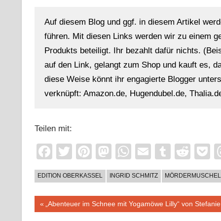
Auf diesem Blog und ggf. in diesem Artikel werd
führen. Mit diesen Links werden wir zu einem g
Produkts beteiligt. Ihr bezahlt dafür nichts. (Be
auf den Link, gelangt zum Shop und kauft es, dan
diese Weise könnt ihr engagierte Blogger unterst
verknüpft: Amazon.de, Hugendubel.de, Thalia.de
Teilen mit:
Facebook
Twitter
Pinterest
Mastodon
WhatsApp
Email
Tumblr
Redd
P
EDITION OBERKASSEL
INGRID SCHMITZ
MÖRDERMUSCHEL
Beitragsnavigation
Vorheriger
„Abenteuer im Schnee mit Yogamöwe Lilly“ von Stefani
Beitrag: