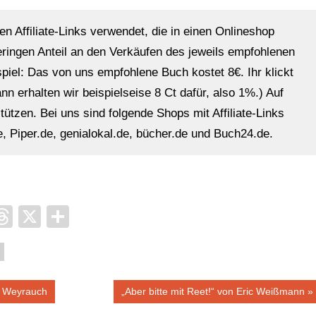
en Affiliate-Links verwendet, die in einen Onlineshop
eringen Anteil an den Verkäufen des jeweils empfohlenen
ispiel: Das von uns empfohlene Buch kostet 8€. Ihr klickt
n erhalten wir beispielseise 8 Ct dafür, also 1%.) Auf
ützen. Bei uns sind folgende Shops mit Affiliate-Links
, Piper.de, genialokal.de, bücher.de und Buch24.de.
it
ocket
Threads
X
Teilen
Nächster
e Weyrauch
„Aber bitte mit Reet!“ von Eric Weißmann
Beitrag: