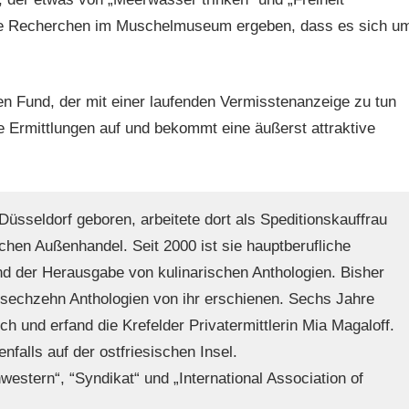
 Ihre Recherchen im Muschelmuseum ergeben, dass es sich u
en Fund, der mit einer laufenden Vermisstenanzeige zu tun
e Ermittlungen auf und bekommt eine äußerst attraktive
üsseldorf geboren, arbeitete dort als Speditionskauffrau
chen Außenhandel. Seit 2000 ist sie hauptberufliche
nd der Herausgabe von kulinarischen Anthologien. Bisher
 sechzehn Anthologien von ihr erschienen. Sechs Jahre
h und erfand die Krefelder Privatermittlerin Mia Magaloff.
enfalls auf der ostfriesischen Insel.
western“, “Syndikat“ und „International Association of