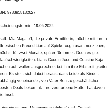
BN: 9783958132627
scheinungstermin: 19.05.2022
halt:
Mia Magaloff, die private Ermittlerin, möchte mit ihrem
tfriesischen Freund Lian auf Spiekeroog zusammenziehen,
nächst für zwei Monate, später für immer. Doch es gibt
laufschwierigkeiten. Lians Cousin Joos und Cousine Kaja
uchen auf, wollen ausgerechnet bei ihm ihre Erbstreitigkeite
ären. Es stellt sich dabei heraus, dass beide als Kinder,
abhängig voneinander, von Vater Ben zu geschäftlichen
besten Deals bekommt. Ihre verstorbene Mutter hat davon
e Insel.
 der etwas von „Meerwasser trinken“ und „Freiheit