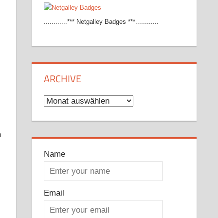
............*** Netgalley Badges ***............
ARCHIVE
Archive
n
Name
Email