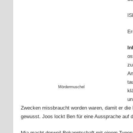
IS
Er
In
os
zu
An
ta
Mördermuschel
kl
un
Zwecken missbraucht worden waren, damit er die 
gewusst. Joos lockt Ben für eine Aussprache auf di
Mia macht derweil Bekanntschaft mit einem Typen,