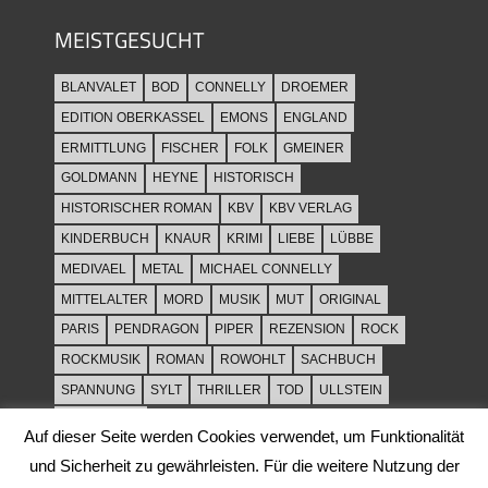
MEISTGESUCHT
BLANVALET
BOD
CONNELLY
DROEMER
EDITION OBERKASSEL
EMONS
ENGLAND
ERMITTLUNG
FISCHER
FOLK
GMEINER
GOLDMANN
HEYNE
HISTORISCH
HISTORISCHER ROMAN
KBV
KBV VERLAG
KINDERBUCH
KNAUR
KRIMI
LIEBE
LÜBBE
MEDIVAEL
METAL
MICHAEL CONNELLY
MITTELALTER
MORD
MUSIK
MUT
ORIGINAL
PARIS
PENDRAGON
PIPER
REZENSION
ROCK
ROCKMUSIK
ROMAN
ROWOHLT
SACHBUCH
SPANNUNG
SYLT
THRILLER
TOD
ULLSTEIN
WEIHNACHT
Auf dieser Seite werden Cookies verwendet, um Funktionalität
und Sicherheit zu gewährleisten. Für die weitere Nutzung der