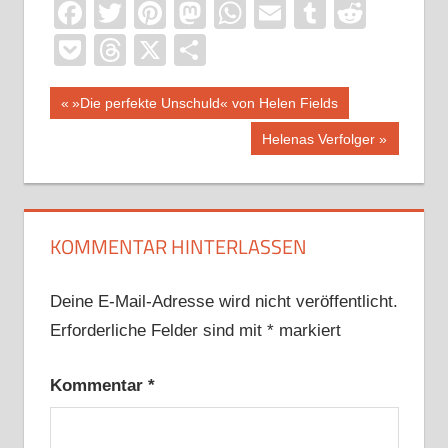
Facebook
Twitter
Pinterest
Mastodon
WhatsApp
Email
Tumblr
Reddi
Pocket
Threads
X
Teilen
Beitragsnavigation
Vorheriger
»Die perfekte Unschuld« von Helen Fields
Beitrag:
Nächster
Helenas Verfolger
Beitrag:
KOMMENTAR HINTERLASSEN
Deine E-Mail-Adresse wird nicht veröffentlicht.
Erforderliche Felder sind mit
*
markiert
Kommentar
*