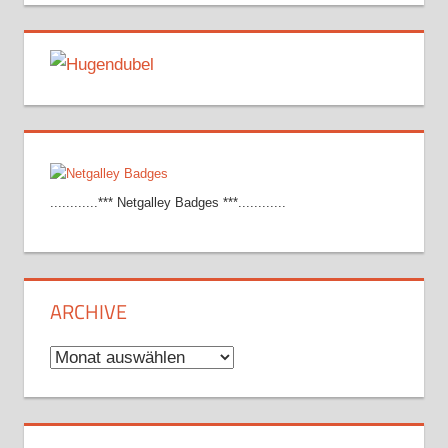
............*** Netgalley Badges ***............
ARCHIVE
Archive