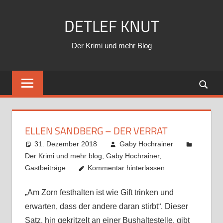
Zum
DETLEF KNUT
Inhalt
springen
Der Krimi und mehr Blog
ELLEN SANDBERG – DER VERRAT
31. Dezember 2018
Gaby Hochrainer
Der Krimi und mehr blog
,
Gaby Hochrainer
,
Gastbeiträge
Kommentar hinterlassen
„Am Zorn festhalten ist wie Gift trinken und
erwarten, dass der andere daran stirbt“. Dieser
Satz, hin gekritzelt an einer Bushaltestelle, gibt