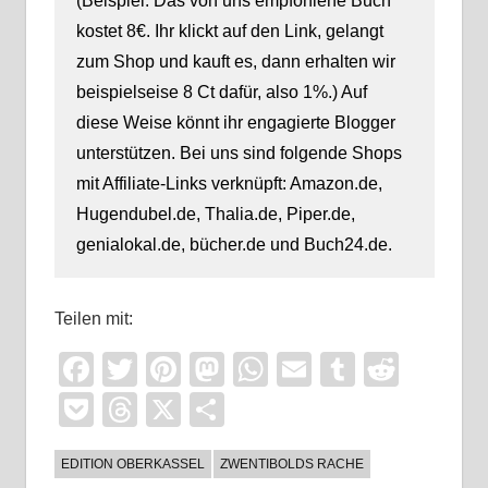
(Beispiel: Das von uns empfohlene Buch
kostet 8€. Ihr klickt auf den Link, gelangt
zum Shop und kauft es, dann erhalten wir
beispielseise 8 Ct dafür, also 1%.) Auf
diese Weise könnt ihr engagierte Blogger
unterstützen. Bei uns sind folgende Shops
mit Affiliate-Links verknüpft: Amazon.de,
Hugendubel.de, Thalia.de, Piper.de,
genialokal.de, bücher.de und Buch24.de.
Teilen mit:
Facebook
Twitter
Pinterest
Mastodon
WhatsApp
Email
Tumblr
Reddi
Pocket
Threads
X
Teilen
EDITION OBERKASSEL
ZWENTIBOLDS RACHE