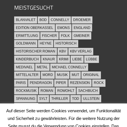
MEISTGESUCHT
BLANVALET
BOD
CONNELLY
DROEMER
EDITION OBERKASSEL
EMONS
ENGLAND
ERMITTLUNG
FISCHER
FOLK
GMEINER
GOLDMANN
HEYNE
HISTORISCH
HISTORISCHER ROMAN
KBV
KBV VERLAG
KINDERBUCH
KNAUR
KRIMI
LIEBE
LÜBBE
MEDIVAEL
METAL
MICHAEL CONNELLY
MITTELALTER
MORD
MUSIK
MUT
ORIGINAL
PARIS
PENDRAGON
PIPER
REZENSION
ROCK
ROCKMUSIK
ROMAN
ROWOHLT
SACHBUCH
SPANNUNG
SYLT
THRILLER
TOD
ULLSTEIN
WEIHNACHT
Auf dieser Seite werden Cookies verwendet, um Funktionalität
und Sicherheit zu gewährleisten. Für die weitere Nutzung der
Seite musst du die Verwendung von Cookies einstellen. Das