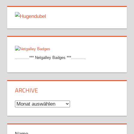
............*** Netgalley Badges ***............
ARCHIVE
Archive
Name