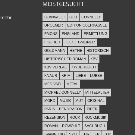
MEISTGESUCHT
 mehr
BLANVALET
BOD
CONNELLY
DROEMER
EDITION OBERKASSEL
EMONS
ENGLAND
ERMITTLUNG
FISCHER
FOLK
GMEINER
GOLDMANN
HEYNE
HISTORISCH
HISTORISCHER ROMAN
KBV
KBV VERLAG
KINDERBUCH
KNAUR
KRIMI
LIEBE
LÜBBE
MEDIVAEL
METAL
MICHAEL CONNELLY
MITTELALTER
MORD
MUSIK
MUT
ORIGINAL
PARIS
PENDRAGON
PIPER
REZENSION
ROCK
ROCKMUSIK
ROMAN
ROWOHLT
SACHBUCH
SPANNUNG
SYLT
THRILLER
TOD