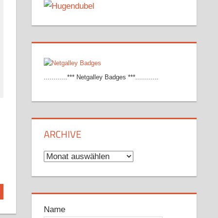
............*** Netgalley Badges ***............
ARCHIVE
Archive
Name