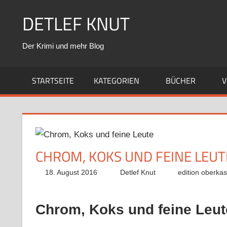
Zum
DETLEF KNUT
Inhalt
springen
Der Krimi und mehr Blog
STARTSEITE
KATEGORIEN
BÜCHER
V
CHROM, KOKS UND FEINE LEUT
18. August 2016
Detlef Knut
edition oberkas
Chrom, Koks und feine Leut