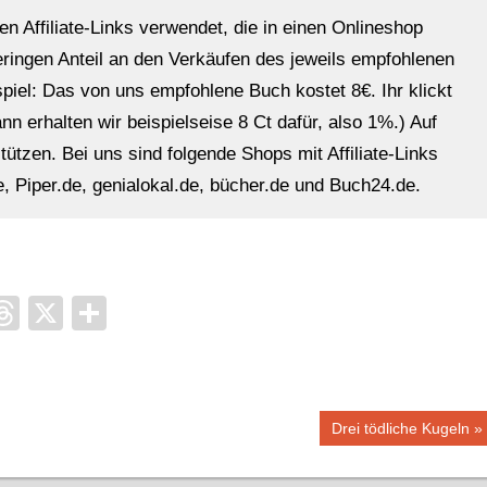
en Affiliate-Links verwendet, die in einen Onlineshop
eringen Anteil an den Verkäufen des jeweils empfohlenen
ispiel: Das von uns empfohlene Buch kostet 8€. Ihr klickt
n erhalten wir beispielseise 8 Ct dafür, also 1%.) Auf
ützen. Bei uns sind folgende Shops mit Affiliate-Links
, Piper.de, genialokal.de, bücher.de und Buch24.de.
it
ocket
Threads
X
Teilen
Nächster
Drei tödliche Kugeln
Beitrag: