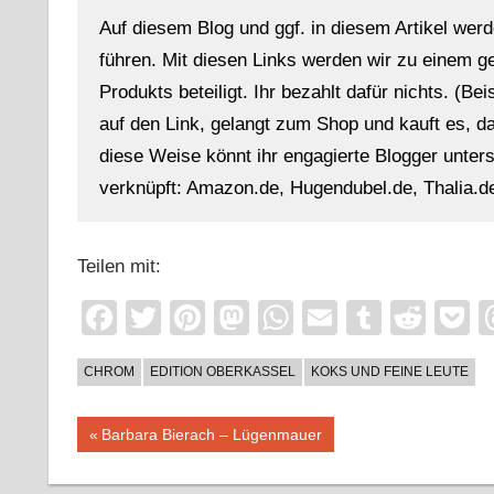
Auf diesem Blog und ggf. in diesem Artikel werd
führen. Mit diesen Links werden wir zu einem g
Produkts beteiligt. Ihr bezahlt dafür nichts. (Be
auf den Link, gelangt zum Shop und kauft es, dan
diese Weise könnt ihr engagierte Blogger unterst
verknüpft: Amazon.de, Hugendubel.de, Thalia.de
Teilen mit:
Facebook
Twitter
Pinterest
Mastodon
WhatsApp
Email
Tumblr
Redd
P
CHROM
EDITION OBERKASSEL
KOKS UND FEINE LEUTE
Beitragsnavigation
Vorheriger
Barbara Bierach – Lügenmauer
Beitrag: