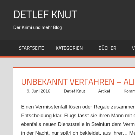
Zum
DETLEF KNUT
Inhalt
springen
Der Krimi und mehr Blog
STARTSEITE
KATEGORIEN
BÜCHER
V
UNBEKANNT VERFAHREN – ALI
9. Juni 2016
Detlef Knut
Artikel
Komme
Einen Vermisstenfall lösen oder Regale zusammen
Entscheidung klar. Flugs lässt sie ihren Mann mit
ebenfalls neuen Dienststelle in Steinfurt dem Verm
in der Nacht, nur spärlich bekleidet, aus ihrer… 