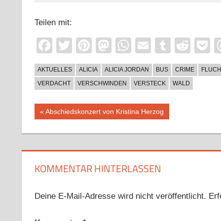
Teilen mit:
Facebook
Twitter
Pinterest
Mastodon
WhatsApp
Email
Tumblr
Redd
P
AKTUELLES
ALICIA
ALICIA JORDAN
BUS
CRIME
FLUCH
VERDACHT
VERSCHWINDEN
VERSTECK
WALD
Beitragsnavigation
Vorheriger
Abschiedskonzert von Kristina Herzog
Beitrag:
KOMMENTAR HINTERLASSEN
Deine E-Mail-Adresse wird nicht veröffentlicht.
Erf