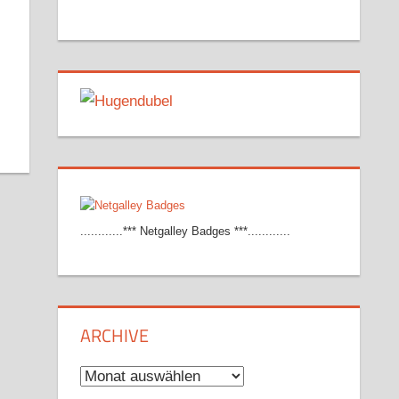
............*** Netgalley Badges ***............
ARCHIVE
Archive