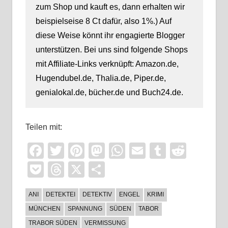
zum Shop und kauft es, dann erhalten wir
beispielseise 8 Ct dafür, also 1%.) Auf
diese Weise könnt ihr engagierte Blogger
unterstützen. Bei uns sind folgende Shops
mit Affiliate-Links verknüpft: Amazon.de,
Hugendubel.de, Thalia.de, Piper.de,
genialokal.de, bücher.de und Buch24.de.
Teilen mit:
Facebook
Twitter
Pinterest
Mastodon
WhatsApp
Email
Tumblr
Reddi
Pocket
Threads
X
Teilen
ANI
DETEKTEI
DETEKTIV
ENGEL
KRIMI
MÜNCHEN
SPANNUNG
SÜDEN
TABOR
TRABOR SÜDEN
VERMISSUNG