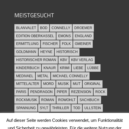
MEISTGESUCHT
BLANVALET
BOD
CONNELLY
DROEMER
EDITION OBERKASSEL
EMONS
ENGLAND
ERMITTLUNG
FISCHER
FOLK
GMEINER
GOLDMANN
HEYNE
HISTORISCH
HISTORISCHER ROMAN
KBV
KBV VERLAG
KINDERBUCH
KNAUR
KRIMI
LIEBE
LÜBBE
MEDIVAEL
METAL
MICHAEL CONNELLY
MITTELALTER
MORD
MUSIK
MUT
ORIGINAL
PARIS
PENDRAGON
PIPER
REZENSION
ROCK
ROCKMUSIK
ROMAN
ROWOHLT
SACHBUCH
SPANNUNG
SYLT
THRILLER
TOD
ULLSTEIN
WEIHNACHT
Auf dieser Seite werden Cookies verwendet, um Funktionalität
und Sicherheit zu gewährleisten. Für die weitere Nutzung der