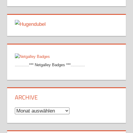
............*** Netgalley Badges ***............
ARCHIVE
Archive