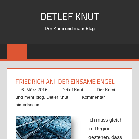
Zum
DETLEF KNUT
Inhalt
springen
Der Krimi und mehr Blog
FRIEDRICH ANI: DER EINSAME ENGEL
6. März 2016
Detlef Knut
Der Krimi
und mehr blog
,
Detlef Knut
Kommentar
hinterlassen
Ich muss gleich
zu Beginn
gestehen, dass