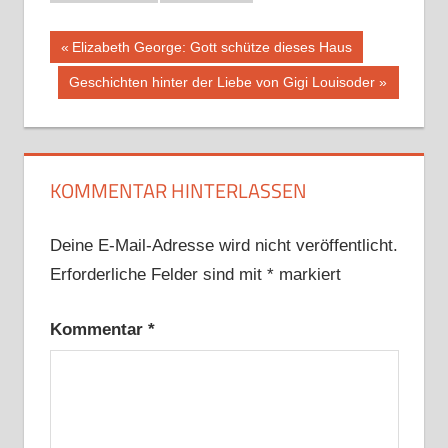
Beitragsnavigation
Vorheriger
Elizabeth George: Gott schütze dieses Haus
Beitrag:
Nächster
Geschichten hinter der Liebe von Gigi Louisoder
Beitrag:
KOMMENTAR HINTERLASSEN
Deine E-Mail-Adresse wird nicht veröffentlicht.
Erforderliche Felder sind mit
*
markiert
Kommentar
*