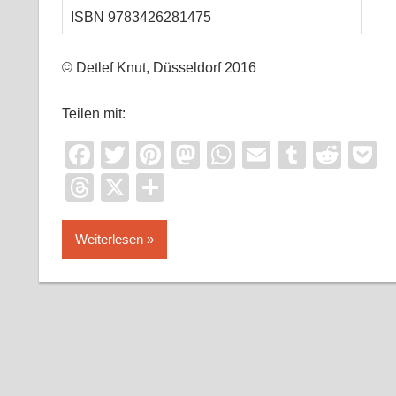
ISBN
9783426281475
© Detlef Knut, Düsseldorf 2016
Teilen mit:
Facebook
Twitter
Pinterest
Mastodon
WhatsApp
Email
Tumblr
Redd
P
Threads
X
Teilen
Weiterlesen