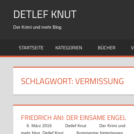
Zum
DETLEF KNUT
Inhalt
springen
Der Krimi und mehr Blog
STARTSEITE
KATEGORIEN
BÜCHER
V
SCHLAGWORT:
VERMISSUNG
FRIEDRICH ANI: DER EINSAME ENGEL
6. März 2016
Detlef Knut
Der Krimi und
mehr blog
,
Detlef Knut
Kommentar hinterlassen