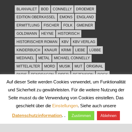
BLANVALET
BOD
CONNELLY
DROEMER
EDITION OBERKASSEL
EMONS
ENGLAND
ERMITTLUNG
FISCHER
FOLK
GMEINER
GOLDMANN
HEYNE
HISTORISCH
HISTORISCHER ROMAN
KBV
KBV VERLAG
KINDERBUCH
KNAUR
KRIMI
LIEBE
LÜBBE
MEDIVAEL
METAL
MICHAEL CONNELLY
MITTELALTER
MORD
MUSIK
MUT
ORIGINAL
PARIS
PENDRAGON
PIPER
REZENSION
ROCK
Auf dieser Seite werden Cookies verwendet, um Funktionalität
ROCKMUSIK
ROMAN
ROWOHLT
SACHBUCH
und Sicherheit zu gewährleisten. Für die weitere Nutzung der
SPANNUNG
SYLT
THRILLER
TOD
ULLSTEIN
Seite musst du die Verwendung von Cookies einstellen. Das
WEIHNACHT
geschieht über die
Einstellungen
. Siehe auch unsere
Datenschutzinformation
. .
Zustimmen
Ablehnen