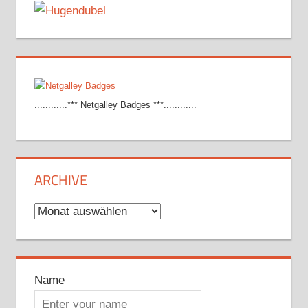
............*** Netgalley Badges ***............
ARCHIVE
Archive
Name