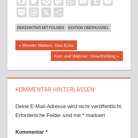
Facebook
Twitter
Pinterest
Mastodon
WhatsApp
Email
Tumblr
Reddi
Pocket
Threads
X
Teilen
BEKENNTNIS MIT FOLGEN
EDITION OBERKASSEL
Beitragsnavigation
Vorheriger
Minette Walters: Das Echo
Beitrag:
Nächster
Karr und Wehner: Geierfrühling
Beitrag:
KOMMENTAR HINTERLASSEN
Deine E-Mail-Adresse wird nicht veröffentlicht.
Erforderliche Felder sind mit
*
markiert
Kommentar
*