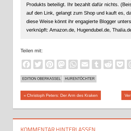
Produkts beteiligt. Ihr bezahlt dafür nichts. (Be
auf den Link, gelangt zum Shop und kauft es, dan
diese Weise könnt ihr engagierte Blogger unterst
verknüpft: Amazon.de, Hugendubel.de, Thalia.de
Teilen mit:
Facebook
Twitter
Pinterest
Mastodon
WhatsApp
Email
Tumblr
Redd
P
EDITION OBERKASSEL
HURENTÖCHTER
Beitragsnavigation
Vorheriger
Näc
Christoph Peters: Der Arm des Kraken
Ver
Beitrag:
Bei
KOMMENTAR HINTERLASSEN