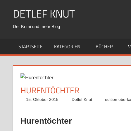
Zum
DETLEF KNUT
Inhalt
springen
Der Krimi und mehr Blog
STARTSEITE
KATEGORIEN
BÜCHER
V
HURENTÖCHTER
15. Oktober 2015
Detlef Knut
edition oberk
Hurentöchter