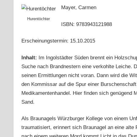
Mayer, Carmen
Hurentöchter
ISBN: 9783943121988
Erscheinungstermin: 15.10.2015
Inhalt:
Im Ingolstädter Süden brennt ein Holzschup
Suche nach Brandnestern eine verkohlte Leiche. D
seinen Ermittlungen nicht voran. Dann wird die Wit
den Kommissar auf die Spur einer Burschenschaft u
Medikamentenhandel. Hier finden sich genügend Mot
Sand.
Als Braunagels Würzburger Kollege von einem Unfal
traumatisiert, erinnert sich Braunagel an eine alte 
nach einem weiteren Mord kommt Licht in das Dun