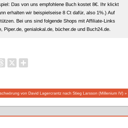
ispiel: Das von uns empfohlene Buch kostet 8€. Ihr klickt
n erhalten wir beispielseise 8 Ct dafür, also 1%.) Auf
ützen. Bei uns sind folgende Shops mit Affiliate-Links
, Piper.de, genialokal.de, bücher.de und Buch24.de.
it
ocket
Threads
X
Teilen
hster
schwörung von David Lagercrantz nach Stieg Larsson (Millenium IV)
trag: