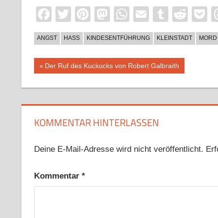
Facebook
Twitter
Pinterest
Mastodon
WhatsApp
Email
Tumblr
Redd
P
ANGST
HASS
KINDESENTFÜHRUNG
KLEINSTADT
MORD
Beitragsnavigation
Vorheriger
Der Ruf des Kuckucks von Robert Galbraith
Beitrag:
KOMMENTAR HINTERLASSEN
Deine E-Mail-Adresse wird nicht veröffentlicht.
Erf
Kommentar
*