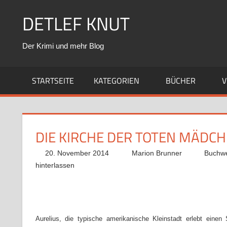
Zum
DETLEF KNUT
Inhalt
springen
Der Krimi und mehr Blog
STARTSEITE
KATEGORIEN
BÜCHER
V
DIE KIRCHE DER TOTEN MÄDC
20. November 2014
Marion Brunner
Buchwe
hinterlassen
Aurelius, die typische amerikanische Kleinstadt erlebt einen