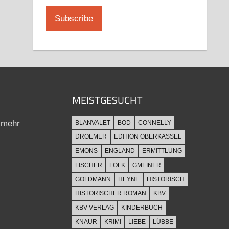
MEISTGESUCHT
 mehr
BLANVALET
BOD
CONNELLY
DROEMER
EDITION OBERKASSEL
EMONS
ENGLAND
ERMITTLUNG
FISCHER
FOLK
GMEINER
GOLDMANN
HEYNE
HISTORISCH
HISTORISCHER ROMAN
KBV
KBV VERLAG
KINDERBUCH
KNAUR
KRIMI
LIEBE
LÜBBE