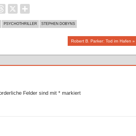
it
ocket
Threads
X
Teilen
PSYCHOTHRILLER
STEPHEN DOBYNS
Nächster
Robert B. Parker: Tod im Hafen
Beitrag:
orderliche Felder sind mit
*
markiert