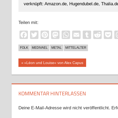
verknüpft: Amazon.de, Hugendubel.de, Thalia.de
Teilen mit:
Facebook
Twitter
Pinterest
Mastodon
WhatsApp
Email
Tumblr
Redd
P
FOLK
MEDIVAEL
METAL
MITTELALTER
Beitragsnavigation
Vorheriger
»Léon und Louise« von Alex Capus
Beitrag:
KOMMENTAR HINTERLASSEN
Deine E-Mail-Adresse wird nicht veröffentlicht.
Erf