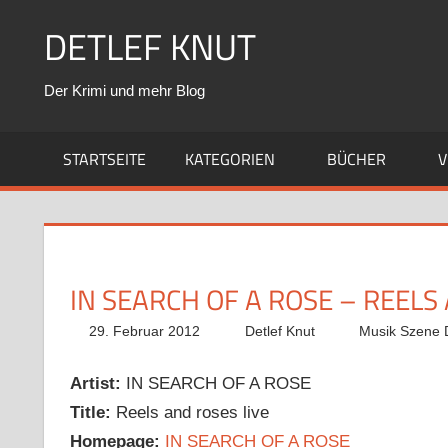
Zum
DETLEF KNUT
Inhalt
springen
Der Krimi und mehr Blog
STARTSEITE
KATEGORIEN
BÜCHER
V
IN SEARCH OF A ROSE – REELS
29. Februar 2012
Detlef Knut
Musik Szene D
Artist:
IN SEARCH OF A ROSE
Title:
Reels and roses live
Homepage:
IN SEARCH OF A ROSE