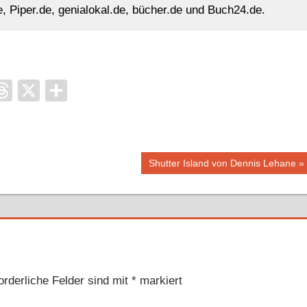
, Piper.de, genialokal.de, bücher.de und Buch24.de.
it
ocket
Threads
X
Teilen
Nächster
Shutter Island von Dennis Lehane
Beitrag:
orderliche Felder sind mit
*
markiert