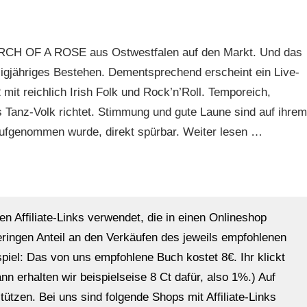
ARCH OF A ROSE aus Ostwestfalen auf den Markt. Und das
zigjähriges Bestehen. Dementsprechend erscheint ein Live-
it reichlich Irish Folk und Rock’n’Roll. Temporeich,
das Tanz-Volk richtet. Stimmung und gute Laune sind auf ihrem
aufgenommen wurde, direkt spürbar. Weiter lesen …
en Affiliate-Links verwendet, die in einen Onlineshop
eringen Anteil an den Verkäufen des jeweils empfohlenen
ispiel: Das von uns empfohlene Buch kostet 8€. Ihr klickt
n erhalten wir beispielseise 8 Ct dafür, also 1%.) Auf
ützen. Bei uns sind folgende Shops mit Affiliate-Links