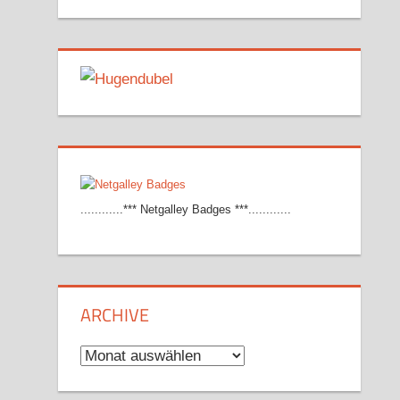
............*** Netgalley Badges ***............
ARCHIVE
Archive