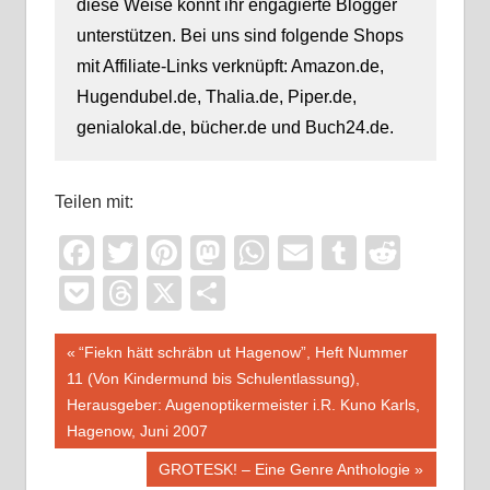
diese Weise könnt ihr engagierte Blogger
unterstützen. Bei uns sind folgende Shops
mit Affiliate-Links verknüpft: Amazon.de,
Hugendubel.de, Thalia.de, Piper.de,
genialokal.de, bücher.de und Buch24.de.
Teilen mit:
Facebook
Twitter
Pinterest
Mastodon
WhatsApp
Email
Tumblr
Reddi
Pocket
Threads
X
Teilen
Beitragsnavigation
Vorheriger
“Fiekn hätt schräbn ut Hagenow”, Heft Nummer
Beitrag:
11 (Von Kindermund bis Schulentlassung),
Herausgeber: Augenoptikermeister i.R. Kuno Karls,
Hagenow, Juni 2007
Nächster
GROTESK! – Eine Genre Anthologie