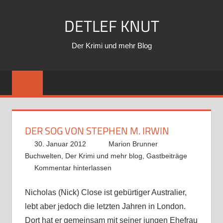
Zum
DETLEF KNUT
Inhalt
springen
Der Krimi und mehr Blog
DER SOG VON STEPHEN M. IRWIN
30. Januar 2012
Marion Brunner
Buchwelten
,
Der Krimi und mehr blog
,
Gastbeiträge
Kommentar hinterlassen
Nicholas (Nick) Close ist gebürtiger Australier,
lebt aber jedoch die letzten Jahren in London.
Dort hat er gemeinsam mit seiner jungen Ehefrau