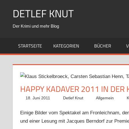
Zum
DETLEF KNUT
Inhalt
springen
Der Krimi und mehr Blog
STARTSEITE
KATEGORIEN
BÜCHER
V
HAPPY KADAVER 2011 IN DER 
18. Juni 2011
Detlef Knut
Allgemein
K
Einige Bilder vom Spektakel am Fronleichnam, dem
und einer Lesung mit Jacques Berndorf zur Premie