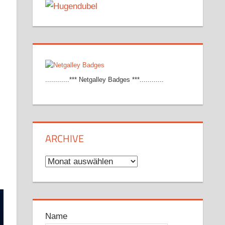
............*** Netgalley Badges ***............
ARCHIVE
Archive
Name