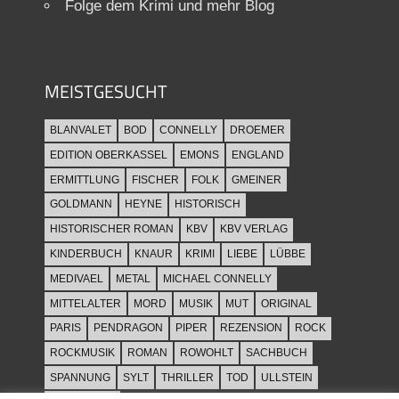
Folge dem Krimi und mehr Blog
MEISTGESUCHT
BLANVALET
BOD
CONNELLY
DROEMER
EDITION OBERKASSEL
EMONS
ENGLAND
ERMITTLUNG
FISCHER
FOLK
GMEINER
GOLDMANN
HEYNE
HISTORISCH
HISTORISCHER ROMAN
KBV
KBV VERLAG
KINDERBUCH
KNAUR
KRIMI
LIEBE
LÜBBE
MEDIVAEL
METAL
MICHAEL CONNELLY
MITTELALTER
MORD
MUSIK
MUT
ORIGINAL
PARIS
PENDRAGON
PIPER
REZENSION
ROCK
ROCKMUSIK
ROMAN
ROWOHLT
SACHBUCH
SPANNUNG
SYLT
THRILLER
TOD
ULLSTEIN