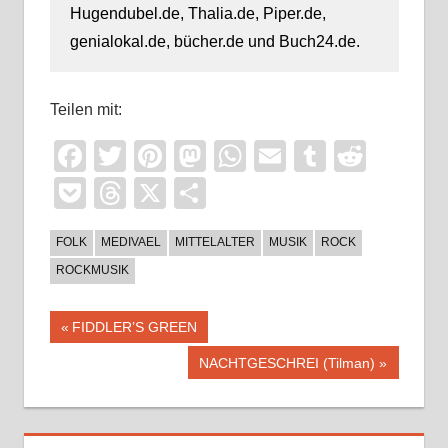
Hugendubel.de, Thalia.de, Piper.de,
genialokal.de, bücher.de und Buch24.de.
Teilen mit:
Facebook
Twitter
Pinterest
Mastodon
WhatsApp
Email
Tumblr
Reddi
Pocket
Threads
X
Teilen
FOLK
MEDIVAEL
MITTELALTER
MUSIK
ROCK
ROCKMUSIK
Beitragsnavigation
Vorheriger
FIDDLER’S GREEN
Beitrag:
Nächster
NACHTGESCHREI (Tilman)
Beitrag: