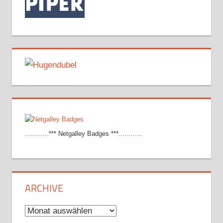
............*** Netgalley Badges ***............
ARCHIVE
Archive