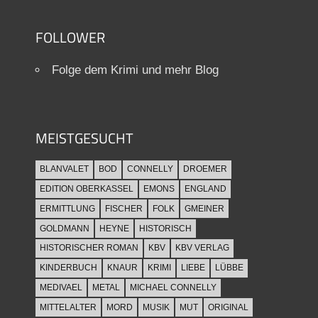
FOLLOWER
Folge dem Krimi und mehr Blog
MEISTGESUCHT
BLANVALET
BOD
CONNELLY
DROEMER
EDITION OBERKASSEL
EMONS
ENGLAND
ERMITTLUNG
FISCHER
FOLK
GMEINER
GOLDMANN
HEYNE
HISTORISCH
HISTORISCHER ROMAN
KBV
KBV VERLAG
KINDERBUCH
KNAUR
KRIMI
LIEBE
LÜBBE
MEDIVAEL
METAL
MICHAEL CONNELLY
MITTELALTER
MORD
MUSIK
MUT
ORIGINAL