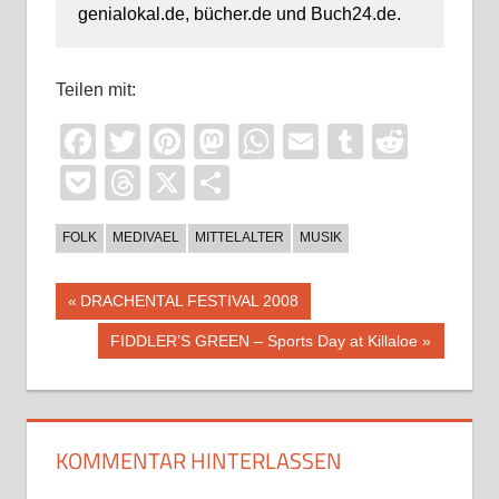
genialokal.de, bücher.de und Buch24.de.
Teilen mit:
Facebook
Twitter
Pinterest
Mastodon
WhatsApp
Email
Tumblr
Reddi
Pocket
Threads
X
Teilen
FOLK
MEDIVAEL
MITTELALTER
MUSIK
Beitragsnavigation
Vorheriger
DRACHENTAL FESTIVAL 2008
Beitrag:
Nächster
FIDDLER’S GREEN – Sports Day at Killaloe
Beitrag:
KOMMENTAR HINTERLASSEN