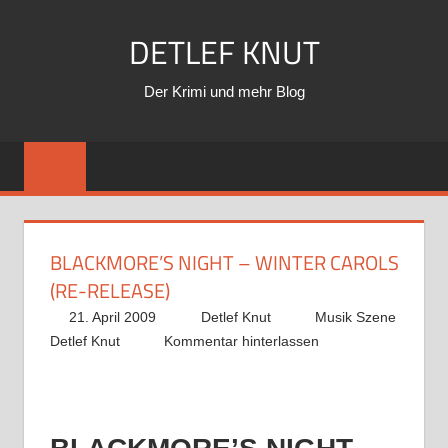
Zum
DETLEF KNUT
Inhalt
springen
Der Krimi und mehr Blog
BLACKMORE’S NIGHT – WINTER CAROLS
(RE-RELEASE)
21. April 2009
Detlef Knut
Musik Szene
Detlef Knut
Kommentar hinterlassen