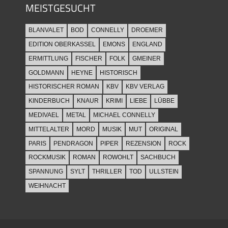
MEISTGESUCHT
BLANVALET
BOD
CONNELLY
DROEMER
EDITION OBERKASSEL
EMONS
ENGLAND
ERMITTLUNG
FISCHER
FOLK
GMEINER
GOLDMANN
HEYNE
HISTORISCH
HISTORISCHER ROMAN
KBV
KBV VERLAG
KINDERBUCH
KNAUR
KRIMI
LIEBE
LÜBBE
MEDIVAEL
METAL
MICHAEL CONNELLY
MITTELALTER
MORD
MUSIK
MUT
ORIGINAL
PARIS
PENDRAGON
PIPER
REZENSION
ROCK
ROCKMUSIK
ROMAN
ROWOHLT
SACHBUCH
SPANNUNG
SYLT
THRILLER
TOD
ULLSTEIN
WEIHNACHT