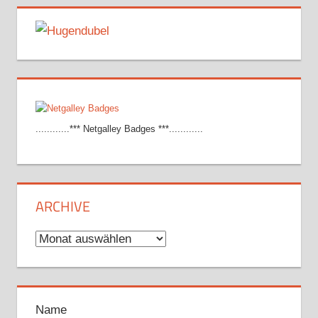
............*** Netgalley Badges ***............
ARCHIVE
Archive
Name