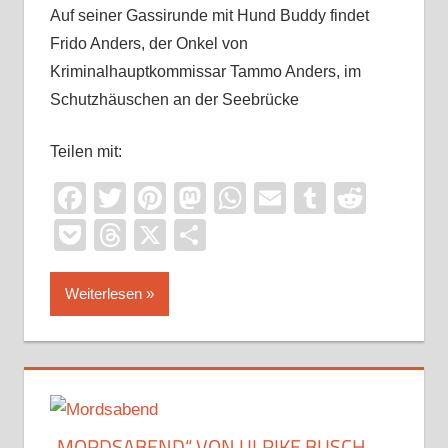
Auf seiner Gassirunde mit Hund Buddy findet
Frido Anders, der Onkel von
Kriminalhauptkommissar Tammo Anders, im
Schutzhäuschen an der Seebrücke
Teilen mit:
Facebook
Twitter
Pinterest
Mastodon
WhatsApp
Email
Tumblr
Reddi
Pocket
Threads
X
Teilen
Weiterlesen
„MORDSABEND“ VON ULRIKE BUSCH