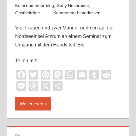
Krimi und mehr blog
,
Gaby Hochrainer
,
Gastbeiträge
Kommentar hinterlassen
Vier Frauen und zwei Männer nehmen auf der
Nordseeinsel Amrum an einem Seminar zum
Umgang mit dem Handy teil. Bis
Teilen mit:
Facebook
Twitter
Pinterest
Mastodon
WhatsApp
Email
Tumblr
Reddi
Pocket
Threads
X
Teilen
Weiterlesen