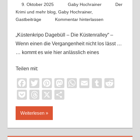
9. Oktober 2025
Gaby Hochrainer
Der
Krimi und mehr blog
,
Gaby Hochrainer
,
Gastbeiträge
Kommentar hinterlassen
„Küstenkripo Dagebüll – Die Küstenralley“ –
Wenn einen die Vergangenheit nicht los lässt …
… kommt es wie hier anlässlich eines
Teilen mit:
Facebook
Twitter
Pinterest
Mastodon
WhatsApp
Email
Tumblr
Reddi
Pocket
Threads
X
Teilen
Weiterlesen