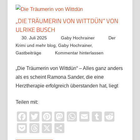
„DIE TRÄUMERIN VON WITTDÜN“ VON
ULRIKE BUSCH
30. Juli 2025
Gaby Hochrainer
Der
Krimi und mehr blog
,
Gaby Hochrainer
,
Gastbeiträge
Kommentar hinterlassen
„Die Träumerin von Wittdün“ – Alles ganz anders
als es scheint Ramona Sander, die eine
Herztherapie erfolgreich überstanden hat, liegt
Teilen mit:
Facebook
Twitter
Pinterest
Mastodon
WhatsApp
Email
Tumblr
Reddi
Pocket
Threads
X
Teilen