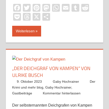
Facebook
Twitter
Pinterest
Mastodon
WhatsApp
Email
Tumblr
Reddi
Pocket
Threads
X
Teilen
Weiterlesen
„DER DEICHGRAF VON KAMPEN“ VON
ULRIKE BUSCH
9. Oktober 2023
Gaby Hochrainer
Der
Krimi und mehr blog
,
Gaby Hochrainer
,
Gastbeiträge
Kommentar hinterlassen
Der selbsternannten Deichgrafen von Kampen