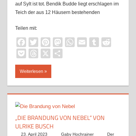
auf Sylt ist tot. Bendik Budde liegt erschlagen im
Teich der aus 12 Häusern bestehenden
Teilen mit:
Facebook
Twitter
Pinterest
Mastodon
WhatsApp
Email
Tumblr
Reddi
Pocket
Threads
X
Teilen
Weiterlesen
„DIE BRANDUNG VON NEBEL“ VON
ULRIKE BUSCH
23. April 2023
Gaby Hochrainer
Der