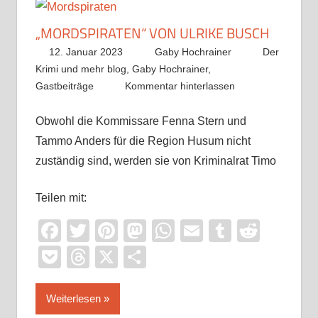
„MORDSPIRATEN“ VON ULRIKE BUSCH
12. Januar 2023
Gaby Hochrainer
Der
Krimi und mehr blog
,
Gaby Hochrainer
,
Gastbeiträge
Kommentar hinterlassen
Obwohl die Kommissare Fenna Stern und
Tammo Anders für die Region Husum nicht
zuständig sind, werden sie von Kriminalrat Timo
Teilen mit:
Facebook
Twitter
Pinterest
Mastodon
WhatsApp
Email
Tumblr
Reddi
Pocket
Threads
X
Teilen
Weiterlesen