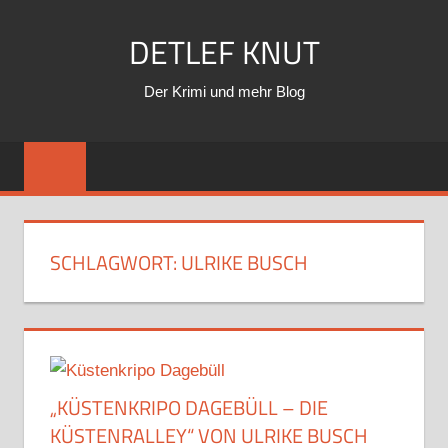
Zum
DETLEF KNUT
Inhalt
springen
Der Krimi und mehr Blog
SCHLAGWORT:
ULRIKE BUSCH
„KÜSTENKRIPO DAGEBÜLL – DIE
KÜSTENRALLEY“ VON ULRIKE BUSCH