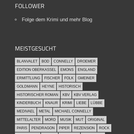
FOLLOWER
Folge dem Krimi und mehr Blog
MEISTGESUCHT
BLANVALET
BOD
CONNELLY
DROEMER
EDITION OBERKASSEL
EMONS
ENGLAND
ERMITTLUNG
FISCHER
FOLK
GMEINER
GOLDMANN
HEYNE
HISTORISCH
HISTORISCHER ROMAN
KBV
KBV VERLAG
KINDERBUCH
KNAUR
KRIMI
LIEBE
LÜBBE
MEDIVAEL
METAL
MICHAEL CONNELLY
MITTELALTER
MORD
MUSIK
MUT
ORIGINAL
PARIS
PENDRAGON
PIPER
REZENSION
ROCK