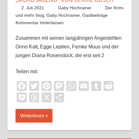
2. Juli 2021
Gaby Hochrainer
Der Krimi
und mehr blog
,
Gaby Hochrainer
,
Gastbeiträge
Kommentar hinterlassen
Zusammen mit seinen langjährigen Angestellten
Onno Katt, Egge Leptien, Femke Muus und der
jungen Diana Rosenstock, die erst seit 2
Teilen mit:
Facebook
Twitter
Pinterest
Mastodon
WhatsApp
Email
Tumblr
Reddi
Pocket
Threads
X
Teilen
Weiterlesen