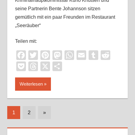
Kriminalhauptkommissar Kuno Knutsen und
seine Partnerin Bente Johannson sitzen
gemütlich mit ein paar Freunden im Restaurant
„Seeräuber“
Teilen mit:
Facebook
Twitter
Pinterest
Mastodon
WhatsApp
Email
Tumblr
Reddi
Pocket
Threads
X
Teilen
Weiterlesen
Seitennummerierung
Nächste
1
2
»
Beiträge
der