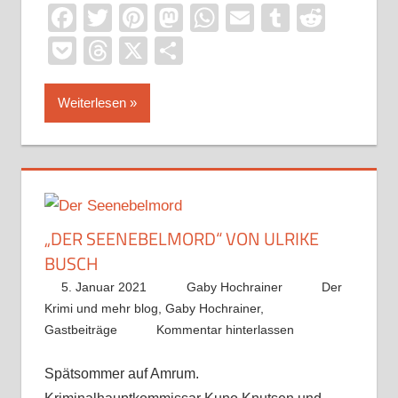
Facebook
Twitter
Pinterest
Mastodon
WhatsApp
Email
Tumblr
Reddi
Pocket
Threads
X
Teilen
Weiterlesen
„DER SEENEBELMORD“ VON ULRIKE
BUSCH
5. Januar 2021
Gaby Hochrainer
Der
Krimi und mehr blog
,
Gaby Hochrainer
,
Gastbeiträge
Kommentar hinterlassen
Spätsommer auf Amrum.