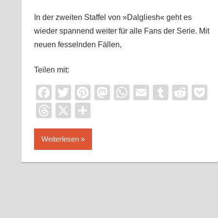
In der zweiten Staffel von »Dalgliesh« geht es
wieder spannend weiter für alle Fans der Serie. Mit
neuen fesselnden Fällen,
Teilen mit:
Facebook
Twitter
Pinterest
Mastodon
WhatsApp
Email
Tumblr
Redd
P
Threads
X
Teilen
Weiterlesen