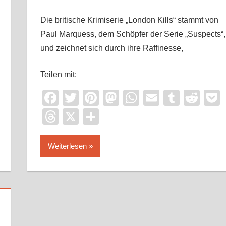
Die britische Krimiserie „London Kills“ stammt von
Paul Marquess, dem Schöpfer der Serie „Suspects“,
und zeichnet sich durch ihre Raffinesse,
Teilen mit:
it
ocket
Facebook
Twitter
Pinterest
Mastodon
WhatsApp
Email
Tumbl
Red
Threads
X
Teilen
Weiterlesen