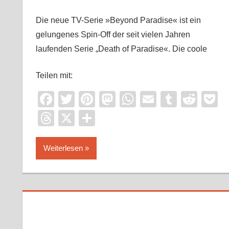
Die neue TV-Serie »Beyond Paradise« ist ein
gelungenes Spin-Off der seit vielen Jahren
laufenden Serie „Death of Paradise«. Die coole
Teilen mit:
Facebook
Twitter
Pinterest
Mastodon
WhatsApp
Email
Tumblr
Redd
P
Threads
X
Teilen
Weiterlesen