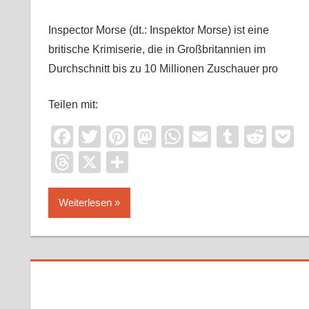
Inspector Morse (dt.: Inspektor Morse) ist eine
britische Krimiserie, die in Großbritannien im
Durchschnitt bis zu 10 Millionen Zuschauer pro
Teilen mit:
Facebook
Twitter
Pinterest
Mastodon
WhatsApp
Email
Tumblr
Redd
P
Threads
X
Teilen
Weiterlesen