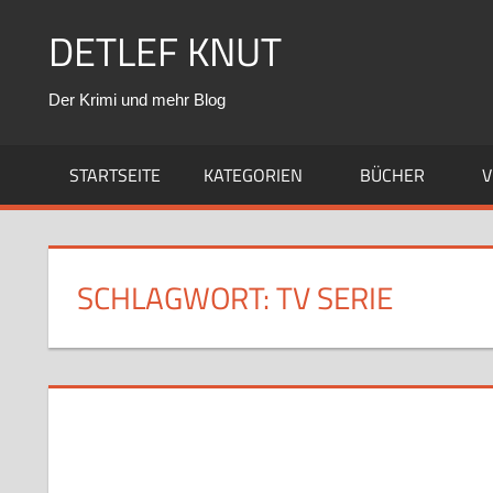
Zum
DETLEF KNUT
Inhalt
springen
Der Krimi und mehr Blog
STARTSEITE
KATEGORIEN
BÜCHER
V
SCHLAGWORT:
TV SERIE