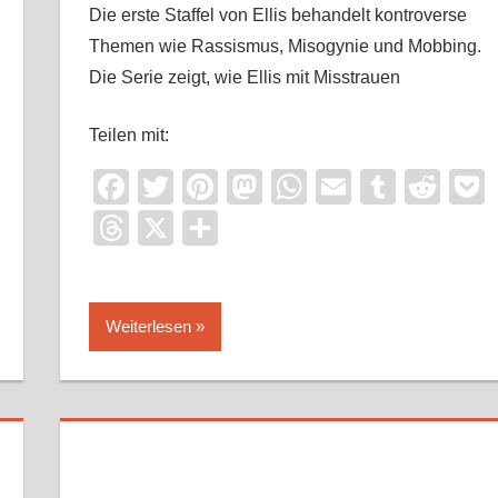
Die erste Staffel von Ellis behandelt kontroverse
Themen wie Rassismus, Misogynie und Mobbing.
Die Serie zeigt, wie Ellis mit Misstrauen
Teilen mit:
Facebook
Twitter
Pinterest
Mastodon
WhatsApp
Email
Tumbl
Red
it
ocket
Threads
X
Teilen
Weiterlesen