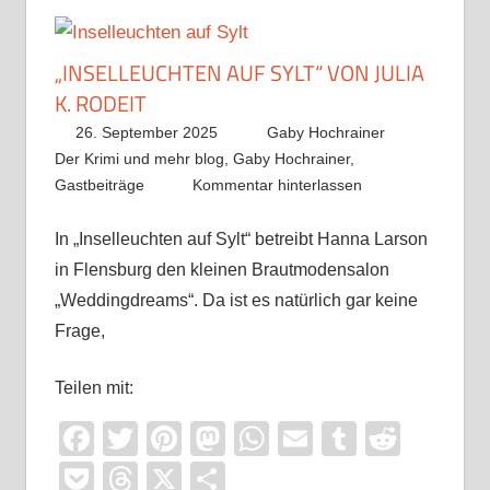
„INSELLEUCHTEN AUF SYLT“ VON JULIA
K. RODEIT
26. September 2025
Gaby Hochrainer
Der Krimi und mehr blog
,
Gaby Hochrainer
,
Gastbeiträge
Kommentar hinterlassen
In „Inselleuchten auf Sylt“ betreibt Hanna Larson
in Flensburg den kleinen Brautmodensalon
„Weddingdreams“. Da ist es natürlich gar keine
Frage,
Teilen mit:
Facebook
Twitter
Pinterest
Mastodon
WhatsApp
Email
Tumblr
Reddi
Pocket
Threads
X
Teilen