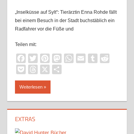
„Inselküsse auf Sylt“: Tierärztin Enna Rohde fällt
bei einem Besuch in der Stadt buchstäblich ein
Radfahrer vor die Füße und
Teilen mit:
Facebook
Twitter
Pinterest
Mastodon
WhatsApp
Email
Tumblr
Reddi
Pocket
Threads
X
Teilen
Weiterlesen
EXTRAS