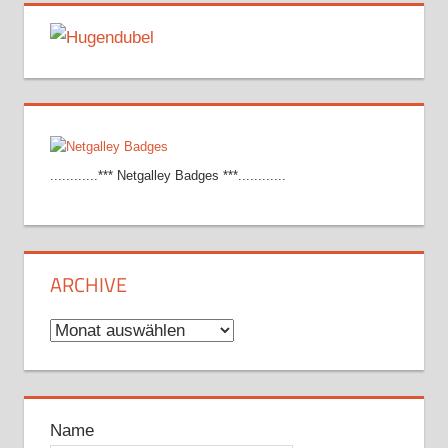
............*** Netgalley Badges ***............
ARCHIVE
Archive
Name