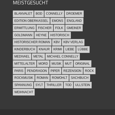
MEISTGESUCHT
BLANVALET
BOD
CONNELLY
DROEMER
EDITION OBERKASSEL
EMONS
ENGLAND
ERMITTLUNG
FISCHER
FOLK
GMEINER
GOLDMANN
HEYNE
HISTORISCH
HISTORISCHER ROMAN
KBV
KBV VERLAG
KINDERBUCH
KNAUR
KRIMI
LIEBE
LÜBBE
MEDIVAEL
METAL
MICHAEL CONNELLY
MITTELALTER
MORD
MUSIK
MUT
ORIGINAL
PARIS
PENDRAGON
PIPER
REZENSION
ROCK
ROCKMUSIK
ROMAN
ROWOHLT
SACHBUCH
SPANNUNG
SYLT
THRILLER
TOD
ULLSTEIN
WEIHNACHT