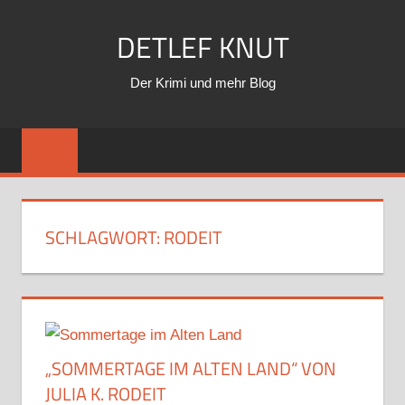
Zum
DETLEF KNUT
Inhalt
springen
Der Krimi und mehr Blog
SCHLAGWORT:
RODEIT
„SOMMERTAGE IM ALTEN LAND“ VON
JULIA K. RODEIT