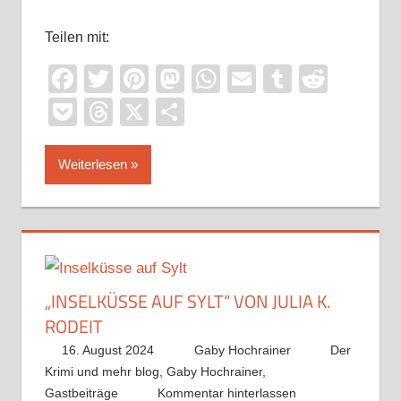
Teilen mit:
Facebook
Twitter
Pinterest
Mastodon
WhatsApp
Email
Tumblr
Reddi
Pocket
Threads
X
Teilen
Weiterlesen
„INSELKÜSSE AUF SYLT“ VON JULIA K.
RODEIT
16. August 2024
Gaby Hochrainer
Der
Krimi und mehr blog
,
Gaby Hochrainer
,
Gastbeiträge
Kommentar hinterlassen