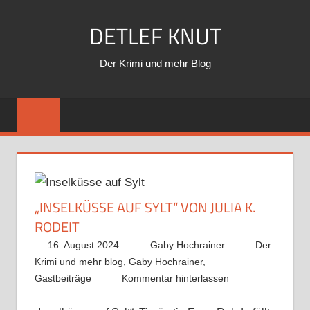
Zum
DETLEF KNUT
Inhalt
springen
Der Krimi und mehr Blog
„INSELKÜSSE AUF SYLT“ VON JULIA K.
RODEIT
16. August 2024
Gaby Hochrainer
Der
Krimi und mehr blog
,
Gaby Hochrainer
,
Gastbeiträge
Kommentar hinterlassen