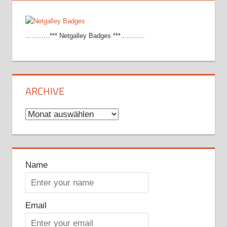
............*** Netgalley Badges ***............
ARCHIVE
Archive
Name
Email