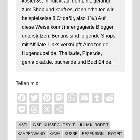
kostet 8€. Ihr klickt auf den Link, gelangt
zum Shop und kauft es, dann erhalten wir
beispielseise 8 Ct dafür, also 1%.) Auf
diese Weise könnt ihr engagierte Blogger
unterstützen. Bei uns sind folgende Shops
mit Affiliate-Links verknüpft: Amazon.de,
Hugendubel.de, Thalia.de, Piper.de,
genialokal.de, bücher.de und Buch24.de.
Teilen mit:
Facebook
Twitter
Pinterest
Mastodon
WhatsApp
Email
Tumblr
Reddi
Pocket
Threads
X
Teilen
INSEL
INSELKÜSSE AUF SYLT
JULIA K. RODEIT
KAMPENWAND
KAWA
KÜSSE
REZENSION
RODEIT