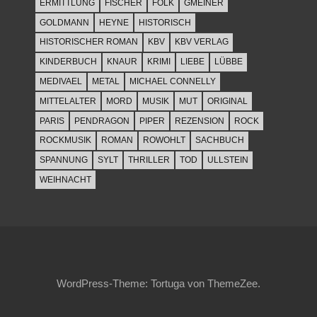
ERMITTLUNG
FISCHER
FOLK
GMEINER
GOLDMANN
HEYNE
HISTORISCH
HISTORISCHER ROMAN
KBV
KBV VERLAG
KINDERBUCH
KNAUR
KRIMI
LIEBE
LÜBBE
MEDIVAEL
METAL
MICHAEL CONNELLY
MITTELALTER
MORD
MUSIK
MUT
ORIGINAL
PARIS
PENDRAGON
PIPER
REZENSION
ROCK
ROCKMUSIK
ROMAN
ROWOHLT
SACHBUCH
SPANNUNG
SYLT
THRILLER
TOD
ULLSTEIN
WEIHNACHT
WordPress-Theme: Tortuga von ThemeZee.