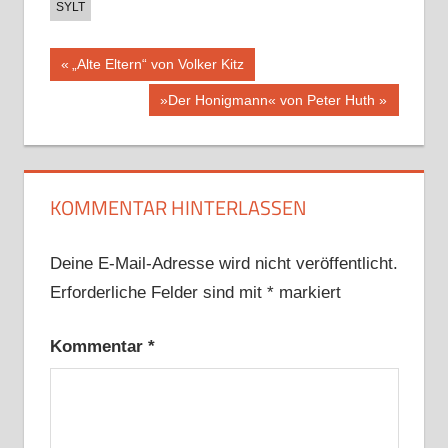
SYLT
Beitragsnavigation
Vorheriger
„Alte Eltern“ von Volker Kitz
Beitrag:
Nächster
»Der Honigmann« von Peter Huth
Beitrag:
KOMMENTAR HINTERLASSEN
Deine E-Mail-Adresse wird nicht veröffentlicht.
Erforderliche Felder sind mit
*
markiert
Kommentar
*