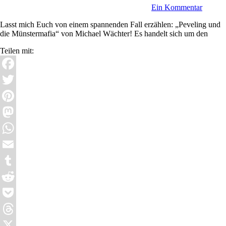
Ein Kommentar
Lasst mich Euch von einem spannenden Fall erzählen: „Peveling und
die Münstermafia“ von Michael Wächter! Es handelt sich um den
Teilen mit:
Facebook
Twitter
Pinterest
Mastodon
WhatsApp
Email
Tumblr
Reddit
Pocket
Threads