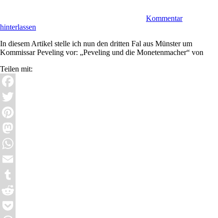
Kommentar
hinterlassen
In diesem Artikel stelle ich nun den dritten Fal aus Münster um
Kommissar Peveling vor: „Peveling und die Monetenmacher“ von
Teilen mit:
Facebook
Twitter
Pinterest
Mastodon
WhatsApp
Email
Tumblr
Reddit