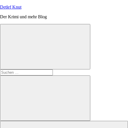
Zum
Detlef Knut
Inhalt
Der Krimi und mehr Blog
springen
Suchen
nach:
Suchen