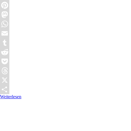
Twitter
Pinterest
Mastodon
WhatsApp
Email
Tumblr
Reddit
Pocket
Threads
X
Weiterlesen
Teilen