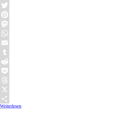
Facebook
Twitter
Pinterest
Mastodon
WhatsApp
Email
Tumblr
Reddit
Pocket
Threads
X
Weiterlesen
Teilen