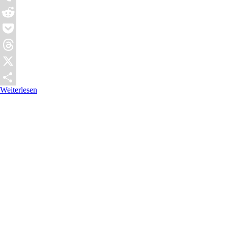
Tumblr
Reddit
Pocket
Threads
X
Weiterlesen
Teilen