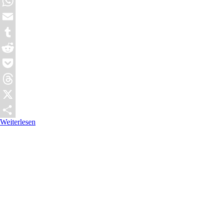
Mastodon
WhatsApp
Email
Tumblr
Reddit
Pocket
Threads
X
Weiterlesen
Teilen