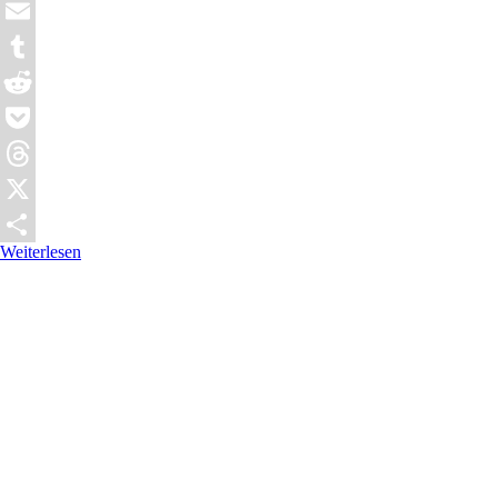
WhatsApp
Email
Tumblr
Reddit
Pocket
Threads
X
Weiterlesen
Teilen