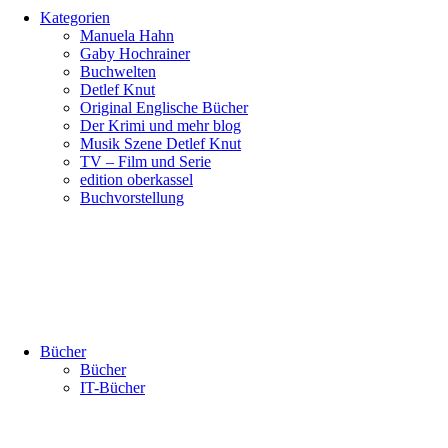
Kategorien
Manuela Hahn
Gaby Hochrainer
Buchwelten
Detlef Knut
Original Englische Bücher
Der Krimi und mehr blog
Musik Szene Detlef Knut
TV – Film und Serie
edition oberkassel
Buchvorstellung
Bücher
Bücher
IT-Bücher