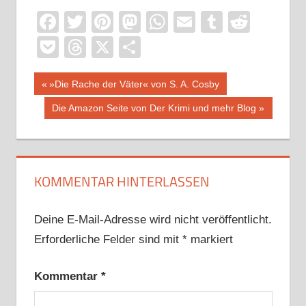
Facebook
Twitter
Pinterest
Mastodon
WhatsApp
Email
Tumblr
Reddi
Pocket
Threads
X
Teilen
Beitragsnavigation
Vorheriger
»Die Rache der Väter« von S. A. Cosby
Beitrag:
Nächster
Die Amazon Seite von Der Krimi und mehr Blog
Beitrag:
KOMMENTAR HINTERLASSEN
Deine E-Mail-Adresse wird nicht veröffentlicht.
Erforderliche Felder sind mit
*
markiert
Kommentar
*