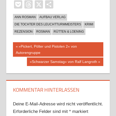
Pocket
Threads
X
Teilen
ANN ROSMAN
AUFBAU VERLAG
DIE TOCHTER DES LEUCHTTURMMEISTERS
KRIMI
REZENSION
ROSMAN
RÜTTEN & LOENING
Beitragsnavigation
Vorheriger
»Pickert, Pölter und Pistolen 2« von
Beitrag:
Autorengruppe
Nächster
»Schwarzer Samstag« von Ralf Langroth
Beitrag:
KOMMENTAR HINTERLASSEN
Deine E-Mail-Adresse wird nicht veröffentlicht.
Erforderliche Felder sind mit
*
markiert