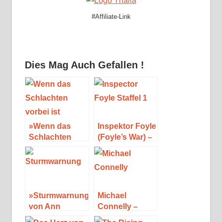
#Affiliate-Link
Dies Mag Auch Gefallen !
»Wenn das
Inspektor Foyle
Schlachten
(Foyle’s War) –
vorbei ist« von
Staffel 1
T. C. Boyle
»Sturmwarnung«
Michael
von Ann
Connelly –
Cleeves
Seine Bücher