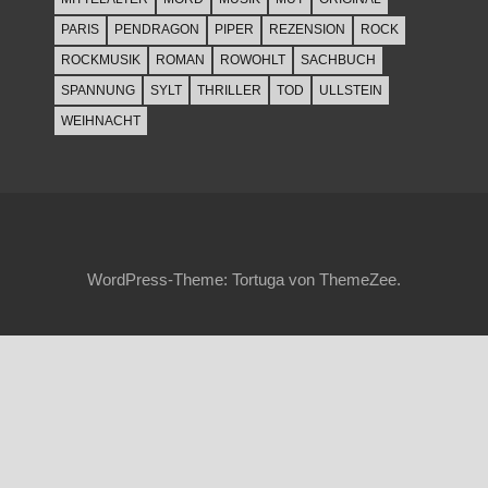
PARIS
PENDRAGON
PIPER
REZENSION
ROCK
ROCKMUSIK
ROMAN
ROWOHLT
SACHBUCH
SPANNUNG
SYLT
THRILLER
TOD
ULLSTEIN
WEIHNACHT
WordPress-Theme: Tortuga von ThemeZee.