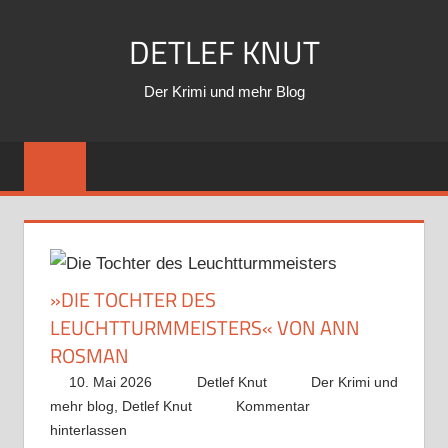
Zum
DETLEF KNUT
Inhalt
springen
Der Krimi und mehr Blog
»DIE TOCHTER DES
LEUCHTTURMMEISTERS« VON ANN
ROSMAN
10. Mai 2026
Detlef Knut
Der Krimi und
mehr blog
,
Detlef Knut
Kommentar
hinterlassen