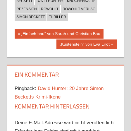
BECKETT
DAVID HUNTER
KNOCHENKÄLTE
REZENSION
ROWOHLT
ROWOHLT VERLAG
SIMON BECKETT
THRILLER
Beitragsnavigation
Vorheriger
„Einfach bau“ von Sarah und Christian Bau
Beitrag:
Nächster
„Küstenstein“ von Eva Lirot
Beitrag:
EIN KOMMENTAR
Pingback:
David Hunter: 20 Jahre Simon
Becketts Krimi-Ikone
KOMMENTAR HINTERLASSEN
Deine E-Mail-Adresse wird nicht veröffentlicht.