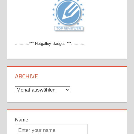
............*** Netgalley Badges ***............
ARCHIVE
Archive
Name