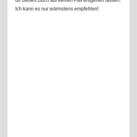
dir dieses Buch auf keinen Fall entgehen lassen.
Ich kann es nur wärmstens empfehlen!