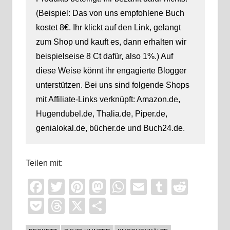
(Beispiel: Das von uns empfohlene Buch
kostet 8€. Ihr klickt auf den Link, gelangt
zum Shop und kauft es, dann erhalten wir
beispielseise 8 Ct dafür, also 1%.) Auf
diese Weise könnt ihr engagierte Blogger
unterstützen. Bei uns sind folgende Shops
mit Affiliate-Links verknüpft: Amazon.de,
Hugendubel.de, Thalia.de, Piper.de,
genialokal.de, bücher.de und Buch24.de.
Teilen mit:
Facebook
Twitter
Pinterest
Mastodon
WhatsApp
Email
Tumblr
Reddi
Pocket
Threads
X
Teilen