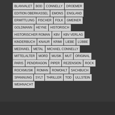
BLANVALET
BOD
CONNELLY
DROEMER
EDITION OBERKASSEL
EMONS
ENGLAND
ERMITTLUNG
FISCHER
FOLK
GMEINER
GOLDMANN
HEYNE
HISTORISCH
HISTORISCHER ROMAN
KBV
KBV VERLAG
KINDERBUCH
KNAUR
KRIMI
LIEBE
LÜBBE
MEDIVAEL
METAL
MICHAEL CONNELLY
MITTELALTER
MORD
MUSIK
MUT
ORIGINAL
PARIS
PENDRAGON
PIPER
REZENSION
ROCK
ROCKMUSIK
ROMAN
ROWOHLT
SACHBUCH
SPANNUNG
SYLT
THRILLER
TOD
ULLSTEIN
WEIHNACHT