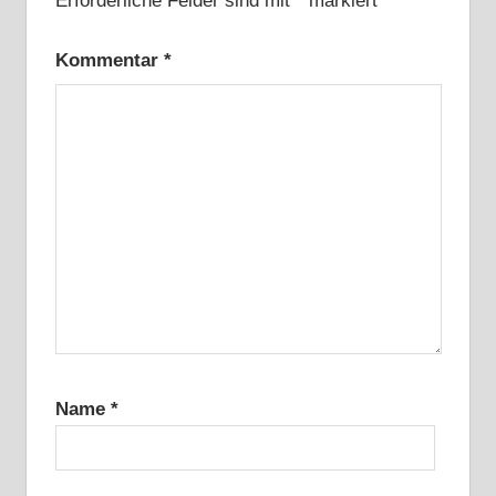
Erforderliche Felder sind mit
*
markiert
Kommentar
*
Name
*